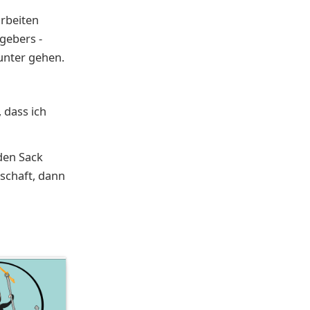
arbeiten
tgebers -
unter gehen.
 dass ich
den Sack
schaft, dann