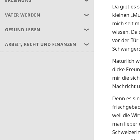
ERZIEHUNG
Da gibt es 
kleinen „Mu
VATER WERDEN
mich seit m
GESUND LEBEN
wissen. Da 
vor der Tür
ARBEIT, RECHT UND FINANZEN
Schwangers
Natürlich 
dicke Freund
mir, die si
Nachricht u
Denn es sin
frischgebac
weil die Wi
man lieber 
Schweizerin