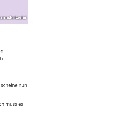
ama.kritzelei
en
ch
 scheine nun
ch muss es