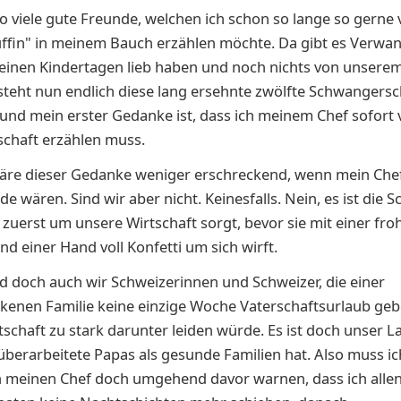
so viele gute Freunde, welchen ich schon so lange so gerne
ffin" in meinem Bauch erzählen möchte. Da gibt es Verwan
einen Kindertagen lieb haben und noch nichts von unsere
steht nun endlich diese lang ersehnte zwölfte Schwangers
 und mein erster Gedanke ist, dass ich meinem Chef sofort
chaft erzählen muss.
wäre dieser Gedanke weniger erschreckend, wenn mein Chef
e wären. Sind wir aber nicht. Keinesfalls. Nein, es ist die S
ch zuerst um unsere Wirtschaft sorgt, bevor sie mit einer fro
nd einer Hand voll Konfetti um sich wirft.
d doch auch wir Schweizerinnen und Schweizer, die einer
kenen Familie keine einzige Woche Vaterschaftsurlaub ge
rtschaft zu stark darunter leiden würde. Es ist doch unser L
überarbeitete Papas als gesunde Familien hat. Also muss ic
 meinen Chef doch umgehend davor warnen, dass ich allenf