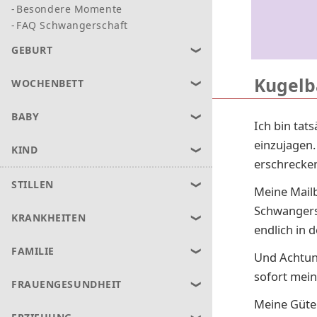
Besondere Momente
FAQ Schwangerschaft
GEBURT
Kugelb
WOCHENBETT
BABY
Ich bin tat
einzujagen.
KIND
erschrecken
STILLEN
Meine Mailb
Schwangers
KRANKHEITEN
endlich in 
FAMILIE
Und Achtun
sofort mein
FRAUENGESUNDHEIT
Meine Güte