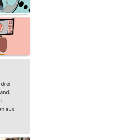
 drei
land.
f
en aus