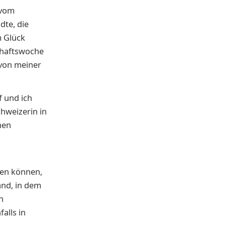
 vom
dte, die
m Glück
chaftswoche
 von meiner
 und ich
chweizerin in
hen
ben können,
and, in dem
h
alls in