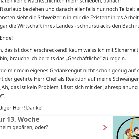
naten keine Nachtschichten mehr schieben, danach
tsurlaub beziehen und danach allenfalls nur noch Teilzeit 
nsten sieht die Schweizerin in mir die Existenz ihres Arbei
gar die Wirtschaft ihres Landes - schnurstracks den Bach r
Ende!
h, das ist doch erschreckend! Kaum weiss ich mit Sicherheit,
in, brauche ich bereits das „Geschäftliche“ zu regeln.
rde mir mein eigenes Gedankengut nicht schon genug auf 
t der geehrte Herr Chef als Reaktion auf meine Schwanger
„Ah, das ist kein Problem! Lässt sich mit der Jahresplanung
!“.
iger Herr! Danke!
ur 13. Woche
aheim gebären, oder?