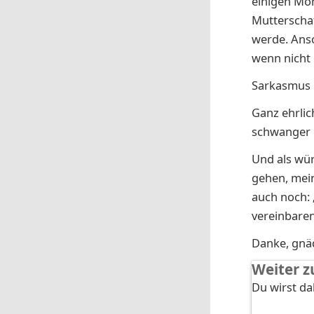
einigen Mo
Mutterschaf
werde. Anso
wenn nicht 
Sarkasmus 
Ganz ehrlic
schwanger b
Und als wü
gehen, mein
auch noch: 
vereinbaren
Danke, gnäd
Weiter z
Du wirst d