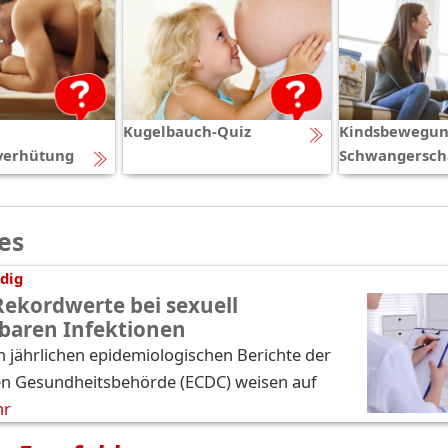
Kugelbauch-Quiz
Kindsbewegun
verhütung
Schwangersch
es
dig
Rekordwerte bei sexuell
baren Infektionen
n jährlichen epidemiologischen Berichte der
n Gesundheitsbehörde (ECDC) weisen auf
hr