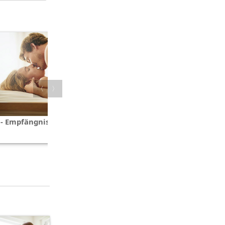
〈
〉
 - Empfängnisverhütung
Quiz - Zwillinge und Mehrlinge