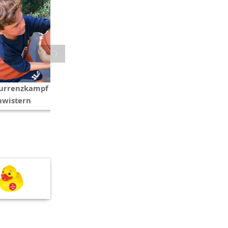
〈
〉
urrenzkampf unter
Der Beckenboden in der
hwistern
Schwangerschaft