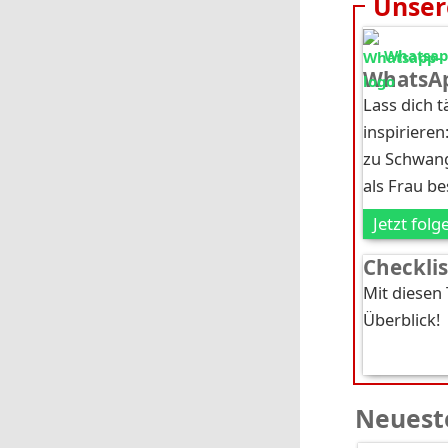
Unser
Whatsapp
WhatsAp
Lass dich 
inspirieren
zu Schwang
als Frau b
Jetzt folg
Checkli
Mit diesen
Überblick!
Neueste