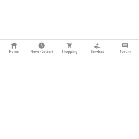
KONTAKT
Home
News (Letter)
Shopping
Services
Forum
AGB
DATENSCHUTZ
SOCIAL MEDIA
IMPRESSUM
WERBUNG
NEWSLETTER