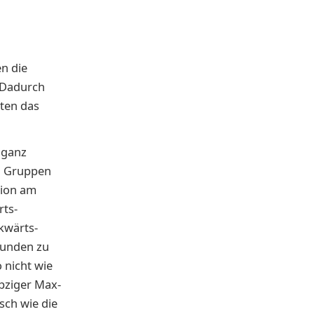
n die
 Dadurch
hten das
 ganz
en Gruppen
sion am
rts-
kwärts-
kunden zu
 nicht wie
ipziger Max-
sch wie die