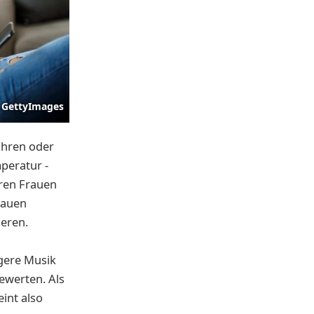
GettyImages
ühren oder
peratur -
eren Frauen
rauen
eren.
gere Musik
werten. Als
eint also