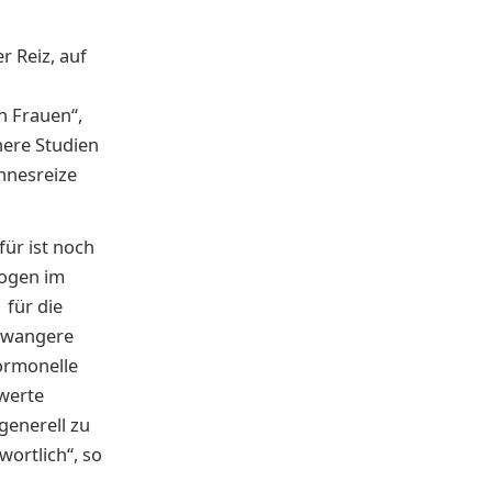
r Reiz, auf
n Frauen“,
here Studien
nnesreize
ür ist noch
rogen im
 für die
hwangere
ormonelle
werte
generell zu
ortlich“, so