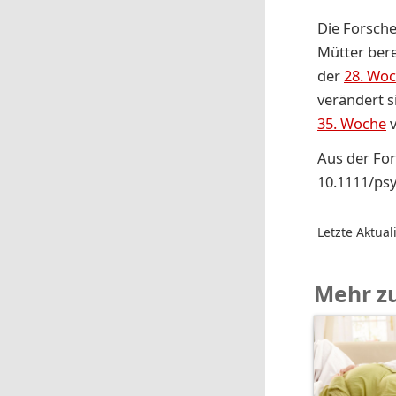
Die Forsche
Mütter ber
der
28. Wo
verändert s
35. Woche
v
Aus der For
10.1111/psy
Letzte Aktual
Mehr z