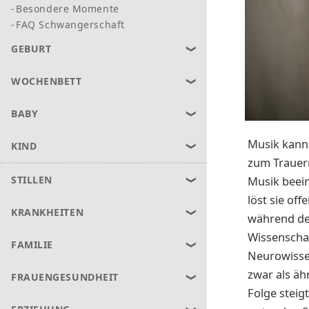
Besondere Momente
FAQ Schwangerschaft
GEBURT
WOCHENBETT
BABY
Musik kann
KIND
zum Trauern
Musik beein
STILLEN
löst sie of
KRANKHEITEN
während der
Wissenschaf
FAMILIE
Neurowisse
zwar als ä
FRAUENGESUNDHEIT
Folge steigt