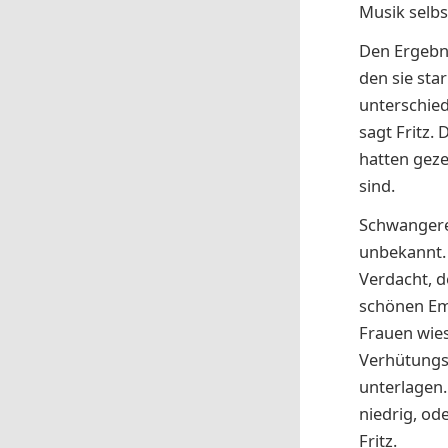
Musik selbs
Den Ergebni
den sie sta
unterschied
sagt Fritz.
hatten geze
sind.
Schwangeren
unbekannt.
Verdacht, d
schönen Em
Frauen wies
Verhütungs
unterlagen.
niedrig, od
Fritz.