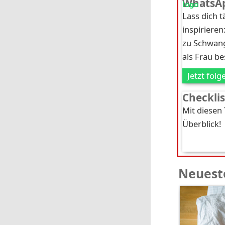
WhatsAp
Lass dich 
inspirieren
zu Schwang
als Frau b
Jetzt folg
Checkli
Mit diesen
Überblick!
Neueste