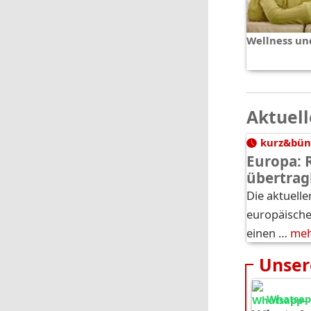
Wellness un
Aktuell
kurz&bün
Europa: 
übertrag
Die aktuelle
europäische
einen …
me
Unser
Whatsapp