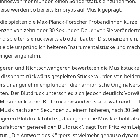
Sinneswahrnehmungen einen Sonderstatus einzunehmen.
eise werden so bereits Embryos auf Musik geprägt.
udie spielten die Max-Planck-Forscher Probandinnen kurze
nzen von zehn oder 30 Sekunden Dauer vor. Sie veränderte
d spielten sie rückwärts ab oder bauten Dissonanzen ein.
 sie die ursprünglich heiteren Instrumentalstücke und mac
niger angenehm.
geren und Nichtschwangeren bewerteten die Musikstücke
e dissonant-rückwärts gespielten Stücke wurden von beid
ers unangenehm empfunden, die harmonische Originalver
n. Der Blutdruck unterschied sich jedoch deutlich: Vorwä
 Musik senkte den Blutdruck besonders stark, während rüc
 Musik nach zehn Sekunden zu einem höheren, nach 30 Se
igeren Blutdruck führte. „Unangenehme Musik erhöht also
ssfaktoren generell den Blutdruck“, sagt Tom Fritz vom Le
itut. „Die Antwort des Körpers ist vielmehr genauso dynami