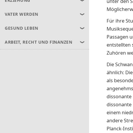
ERZIEHUNG
unter den 
Möglicherw
VATER WERDEN
Für ihre St
Musikseque
GESUND LEBEN
Passagen un
ARBEIT, RECHT UND FINANZEN
entstellten
Zuhören we
Die Schwan
ähnlich: Di
als besond
angenehmste
dissonante
dissonante
einem niedr
andere Stre
Planck-Inst