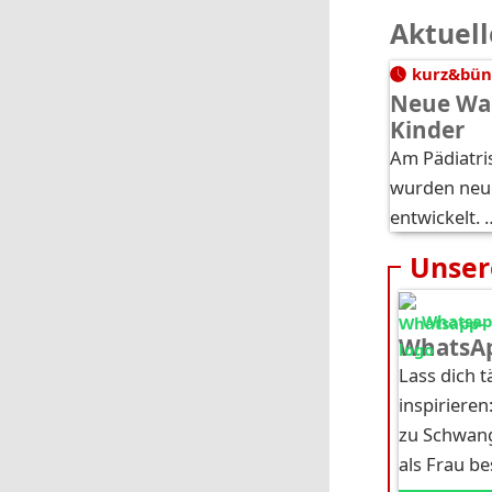
Aktuell
kurz&bün
Neue Wa
Kinder
Am Pädiatri
wurden neu
entwickelt. 
Unser
Whatsapp
WhatsAp
Lass dich 
inspirieren
zu Schwang
als Frau b