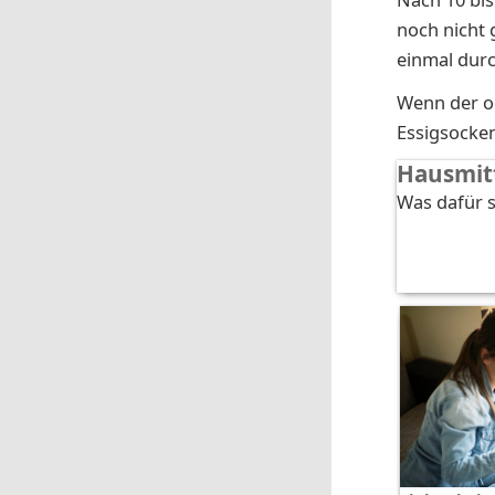
noch nicht 
einmal durc
Wenn der od
Essigsocke
Hausmitt
Was dafür s