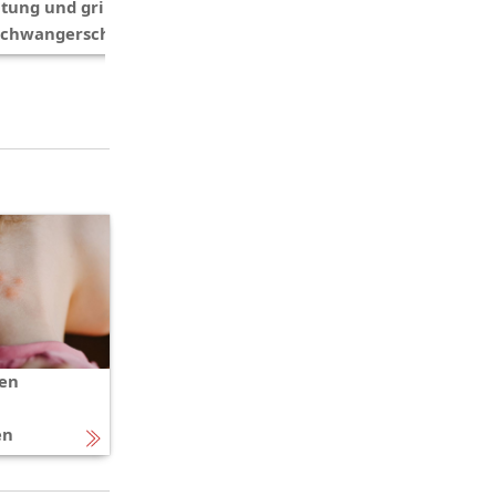
Das müssen Sie über Fieber
ltung und grippaler Infekt in
wissen
Schwangerschaft
ten
i
en