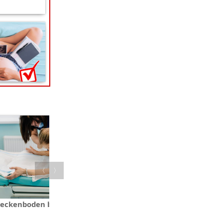
〈
〉
eckenboden bei der Geburt
Konkurrenzkampf unter
Geschwistern