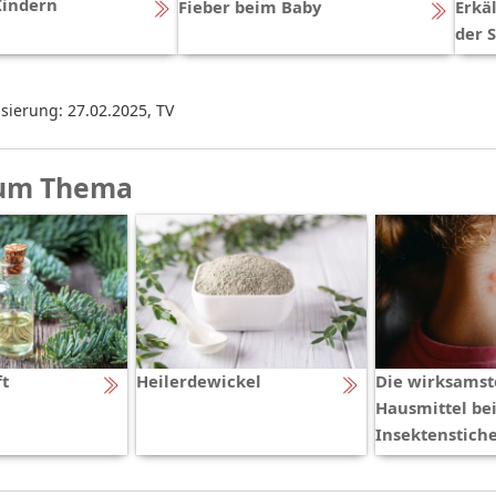
Kindern
Fieber beim Baby
Erkä
der 
isierung: 27.02.2025
,
TV
um Thema
ft
Heilerdewickel
Die wirksams
Hausmittel be
Insektenstich