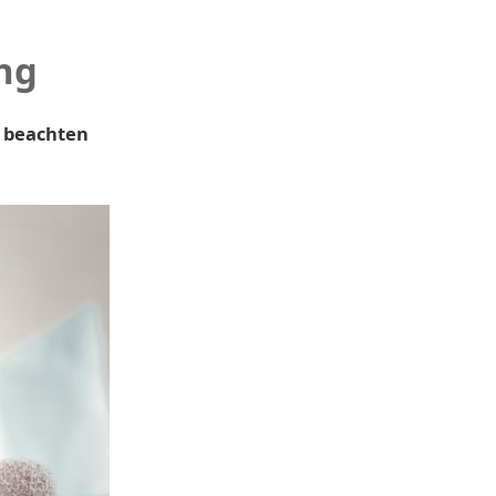
ng
i beachten