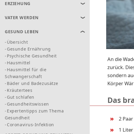
ERZIEHUNG
VATER WERDEN
GESUND LEBEN
Übersicht
Gesunde Ernährung
Psychische Gesundheit
An die Wad
Hausmittel
zurück. Die
Hausmittel für die
sondern au
Schwangerschaft
Körper Wärm
Bäder und Badezusätze
Kräutertees
Gut schlafen
Das br
Gesundheitswissen
Expertentipps zum Thema
Gesundheit
2 Paar
Coronavirus-Infektion
1 Liter