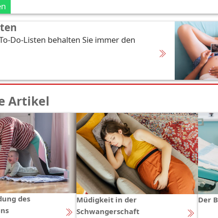
en
sten
 To-Do-Listen behalten Sie immer den
 Artikel
dung des
Müdigkeit in der
Der B
ns
Schwangerschaft