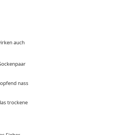
irken auch
 Sockenpaar
tropfend nass
das trockene
as Fieber