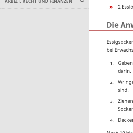
ARBEIT, RECHT UND FINANZEN
2 Esslö
Die An
Essigsocke
bei Erwach
Geben 
darin.
Wringe
sind.
Ziehen
Socken
Decken
Nach 10 bis