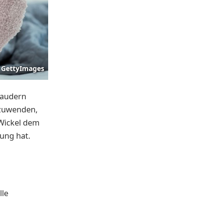
GettyImages
haudern
anzuwenden,
 Wickel dem
kung hat.
lle