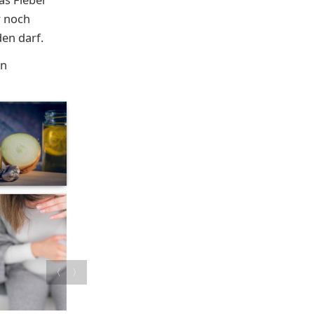
r noch
en darf.
en
〈
〉