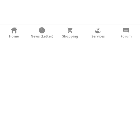
KONTAKT
Home
News (Letter)
Shopping
Services
Forum
AGB
DATENSCHUTZ
SOCIAL MEDIA
IMPRESSUM
WERBUNG
NEWSLETTER