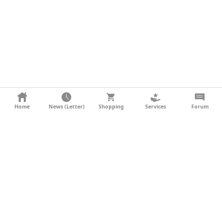
KONTAKT
Home
News (Letter)
Shopping
Services
Forum
AGB
DATENSCHUTZ
SOCIAL MEDIA
IMPRESSUM
WERBUNG
NEWSLETTER