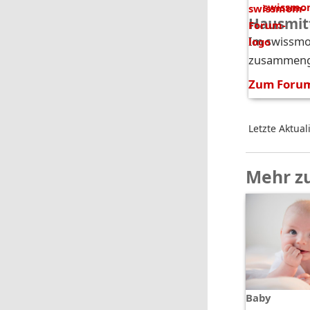
swissmo
Hausmit
Im swiss­mo
zu­sam­men­g
Zum Foru
Letzte Aktual
Mehr z
Baby