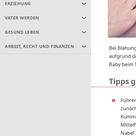
ERZIEHUNG
VATER WERDEN
GESUND LEBEN
ARBEIT, RECHT UND FINANZEN
Bei Blähung
aufgrund d
Baby beim T
Tipps 
Führen
zunäch
Kümmel
Mittel
Nabel 