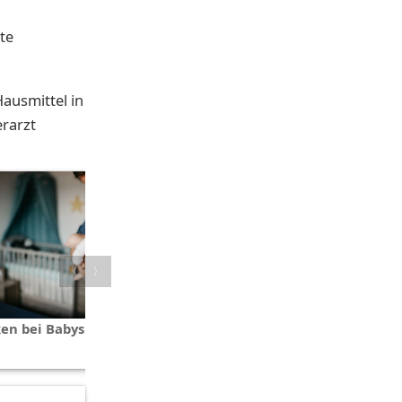
te
ausmittel in
erarzt
〈
〉
ken bei Babys