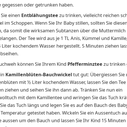
 gegessen oder getrunken haben.
Sie einen
Entblähungstee
zu trinken, vielleicht reichen sc
fel im Schoppen. Wenn Sie Ihr Baby stillen, sollten Sie diese
n, da somit die wirksamen Subtanzen über die Muttermilch
elangen. Der Tee wird aus je 1 TL Anis, Kümmel und Kamille
4 Liter kochendem Wasser hergestellt. 5 Minuten ziehen la
bseihen.
uchweh können Sie Ihrem Kind
Pfefferminztee
zu trinken
ein
Kamillenblüten-Bauchwickel
tut gut: Übergiessen Sie 
enblüten mit ½ Liter kochendem Wasser, lassen Sie den Tee 
n ziehen und seihen Sie ihn dann ab. Tränken Sie nun ein
lltuch mit dem Kamillentee und wringen Sie das Tuch kräf
 Sie das Tuch längs und legen Sie es auf den Bauch des Ba
e Temperatur getestet haben. Wickeln Sie ein Aussentuch a
e aussen um den Bauch und lassen Sie Ihr Kind 15 Minuten