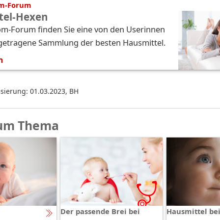
m-Forum
tel-Hexen
m-Fo­rum fin­den Sie eine von den Use­rin­nen
e­tra­ge­ne Samm­lung der bes­ten Haus­mit­tel.
m
isierung: 01.03.2023
,
BH
um Thema
Der passende Brei bei
Hausmittel be