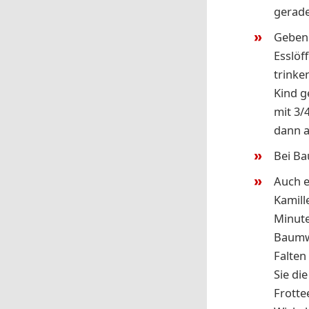
gerade
Geben 
Esslöf
trinke
Kind g
mit 3/
dann a
Bei Ba
Auch 
Kamill
Minute
Baumwo
Falten
Sie di
Frotte