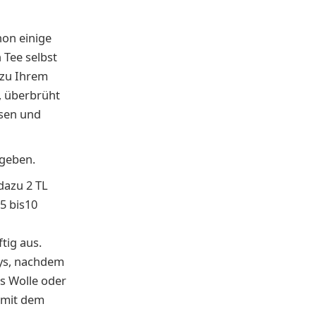
hon einige
n Tee selbst
 zu Ihrem
, überbrüht
ssen und
 geben.
dazu 2 TL
5 bis10
tig aus.
bys, nachdem
us Wolle oder
 mit dem