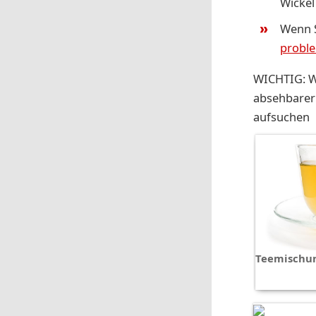
Wickel
Wenn S
proble
WICHTIG: We
absehbarer 
aufsuchen
Teemischu