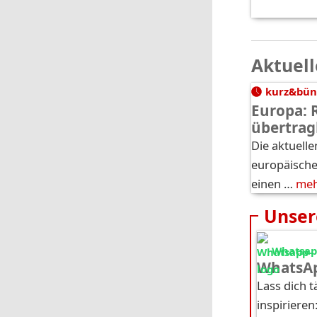
Aktuell
kurz&bün
Europa: 
übertrag
Die aktuelle
europäische
einen …
me
Unser
Whatsapp
WhatsAp
Lass dich 
inspirieren