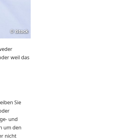
©
iStock
tweder
der weil das
eiben Sie
oder
ige- und
nn um den
er nicht