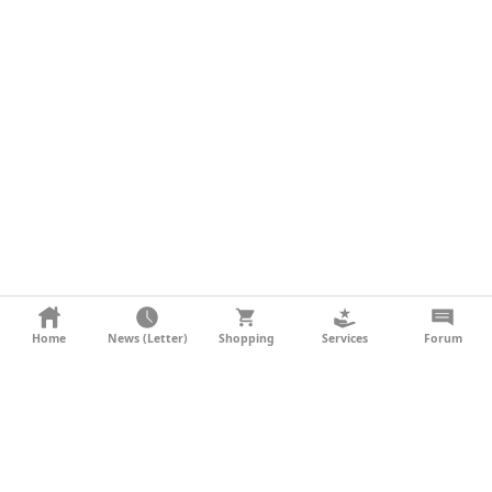
KONTAKT
Home
News (Letter)
Shopping
Services
Forum
AGB
DATENSCHUTZ
SOCIAL MEDIA
IMPRESSUM