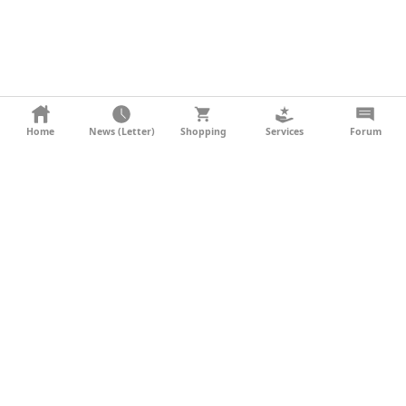
KONTAKT
Home
News (Letter)
Shopping
Services
Forum
AGB
DATENSCHUTZ
SOCIAL MEDIA
IMPRESSUM
WERBUNG
NEWSLETTER