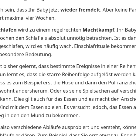
h sein, dass Ihr Baby jetzt
wieder fremdelt
. Aber keine Pan
rt maximal vier Wochen.
chlafen
wird zu einem regelrechten
Machtkampf
. Ihr Bab
chen den Schlaf als absolut unnötig betrachten. Ist es da
geschlafen, wird es häufig wach. Einschlafrituale bekommen
 besondere Bedeutung.
t bisher gelernt, dass bestimmte Ereignisse in einer Reihen
un lernt es, dass die starre Reihenfolge aufgelöst werden k
ass es zum Beispiel erst die Hose und dann den Pulli anzieh
ewohnt andersherum. Oder es seine Spielsachen auf versch
ann. Dies gilt auch für das Essen und es macht den Ansche
ind mit dem Essen spielen. Es versucht jedoch, das Essen 
g in den den Mund zu bekommen.
 also verschiedene Abläufe ausprobiert und versteht, könn
bläufe erklären. Zum Beispiel, dass Sie erst etwas zu Ende 