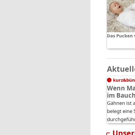
Das Pucken 
Aktuell
kurz&bün
Wenn Ma
im Bauc
Gähnen ist a
belegt eine 
durchgefüh
Unser