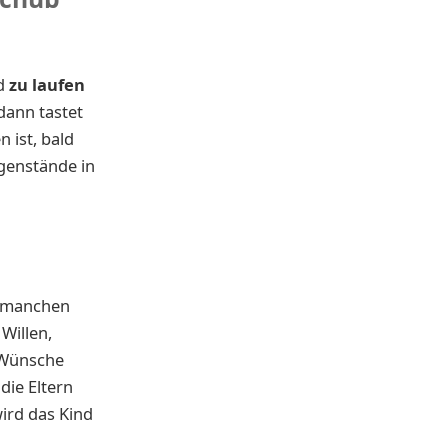
nd
zu laufen
dann tastet
 ist, bald
egenstände in
i manchen
Willen,
e Wünsche
die Eltern
wird das Kind