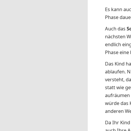
Es kann auc
Phase daue
Auch das
S
nächsten Wo
endlich ein
Phase eine
Das Kind ha
ablaufen. N
versteht, d
statt wie g
aufräumen k
würde das K
anderen We
Da Ihr Kind
auch Ihre A