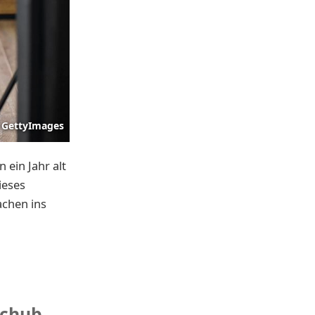
GettyImages
 ein Jahr alt
ieses
achen ins
schub