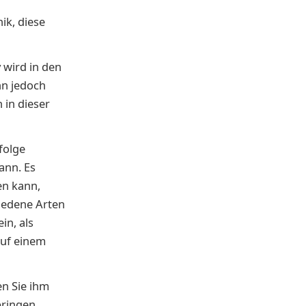
ik, diese
y wird in den
nn jedoch
 in dieser
folge
ann. Es
en kann,
iedene Arten
in, als
auf einem
en Sie ihm
bringen