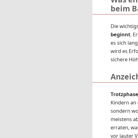
beim B
Die wichtig
beginnt
. E
es sich lan
wird es Erf
sichere Höh
Anzeic
Trotzphas
Kindern an 
sondern wol
meistens ab
erraten, wa
vor lauter 