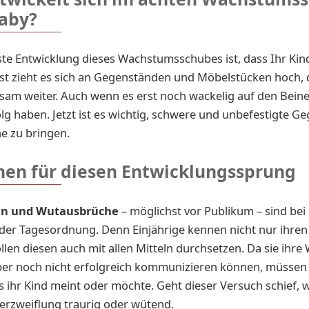
aby?
ste Entwicklung dieses Wachstumsschubes ist, dass Ihr Ki
rst zieht es sich an Gegenständen und Möbelstücken hoch, 
gsam weiter. Auch wenn es erst noch wackelig auf den Beinen
olg haben. Jetzt ist es wichtig, schwere und unbefestigte G
e zu bringen.
hen für diesen Entwicklungssprung
en und Wutausbrüche
– möglichst vor Publikum – sind be
der Tagesordnung. Denn Einjährige kennen nicht nur ihren 
len diesen auch mit allen Mitteln durchsetzen. Da sie ihr
er noch nicht erfolgreich kommunizieren können, müssen 
s ihr Kind meint oder möchte. Geht dieser Versuch schief, 
Verzweiflung traurig oder wütend.