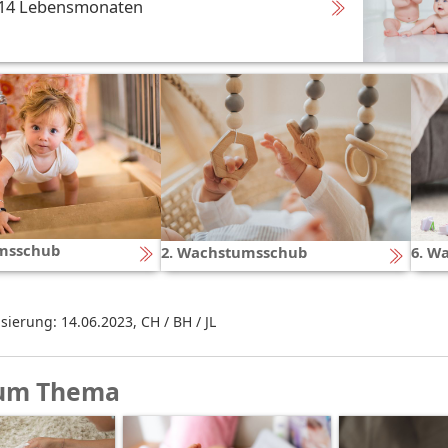
 14 Lebensmonaten
msschub
2. Wachstumsschub
6. W
isierung: 14.06.2023
,
CH / BH / JL
um Thema