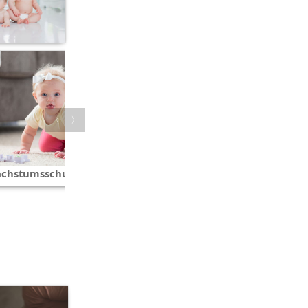
〈
〉
achstumsschub
1. Wachstumsschub