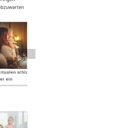
t abzuwarten
〈
〉
Ritualen schlafen Babys
er ein