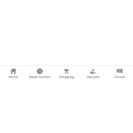
KONTAKT
Home
News (Letter)
Shopping
Services
Forum
AGB
DATENSCHUTZ
SOCIAL MEDIA
IMPRESSUM
WERBUNG
NEWSLETTER