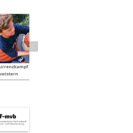
〈
〉
urrenzkampf unter
Der Beckenboden im
hwistern
Frühwochenbett