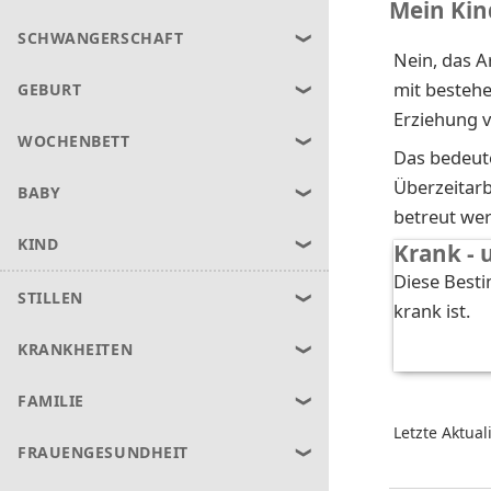
Mein Kin
SCHWANGERSCHAFT
Nein, das A
mit bestehe
GEBURT
Erziehung v
WOCHENBETT
Das bedeute
Überzeitarb
BABY
betreut we
KIND
Krank - 
Diese Besti
STILLEN
krank ist.
KRANKHEITEN
FAMILIE
Letzte Aktual
FRAUENGESUNDHEIT