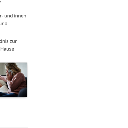
?
r- und innen
 und
dnis zur
u Hause