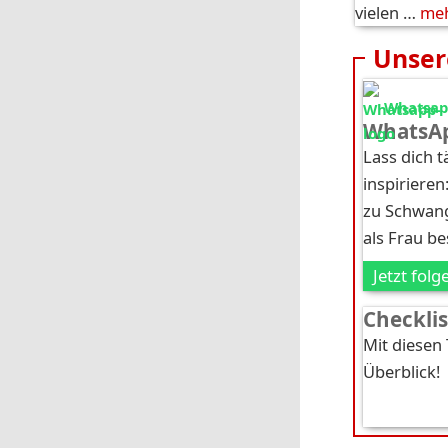
vielen …
me
Unser
Whatsapp
WhatsAp
Lass dich 
inspirieren
zu Schwang
als Frau b
Jetzt folg
Checkli
Mit diesen
Überblick!