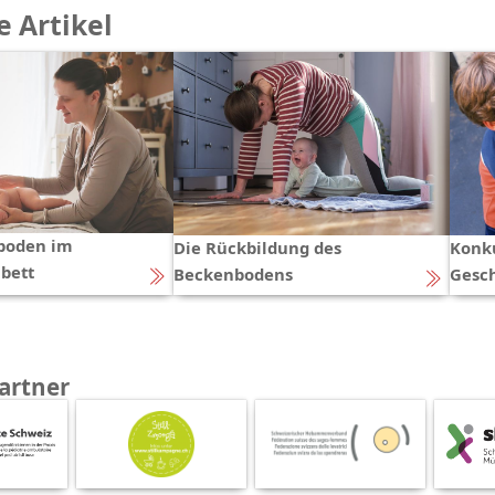
 Artikel
boden im
Die Rückbildung des
Konk
bett
Beckenbodens
Gesc
artner