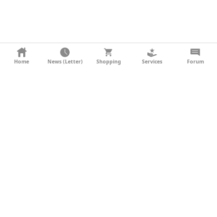
KONTAKT
Home
News (Letter)
Shopping
Services
Forum
AGB
DATENSCHUTZ
SOCIAL MEDIA
IMPRESSUM
WERBUNG
NEWSLETTER