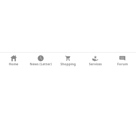
KONTAKT
Home
News (Letter)
Shopping
Services
Forum
AGB
DATENSCHUTZ
SOCIAL MEDIA
IMPRESSUM
WERBUNG
NEWSLETTER