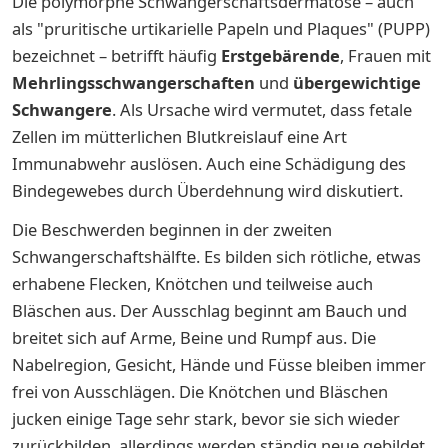
Die polymorphe Schwangerschaftsdermatose – auch
als "pruritische urtikarielle Papeln und Plaques" (PUPP)
bezeichnet – betrifft häufig
Erstgebärende
, Frauen mit
Mehrlingsschwangerschaften
und
übergewichtige
Schwangere
. Als Ursache wird vermutet, dass fetale
Zellen im mütterlichen Blutkreislauf eine Art
Immunabwehr auslösen. Auch eine Schädigung des
Bindegewebes durch Überdehnung wird diskutiert.
Die Beschwerden beginnen in der zweiten
Schwangerschaftshälfte. Es bilden sich rötliche, etwas
erhabene Flecken, Knötchen und teilweise auch
Bläschen aus. Der Ausschlag beginnt am Bauch und
breitet sich auf Arme, Beine und Rumpf aus. Die
Nabelregion, Gesicht, Hände und Füsse bleiben immer
frei von Ausschlägen. Die Knötchen und Bläschen
jucken einige Tage sehr stark, bevor sie sich wieder
zurückbilden, allerdings werden ständig neue gebildet.