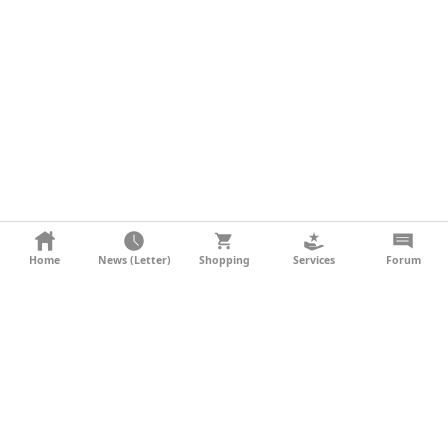
KONTAKT
Home
News (Letter)
Shopping
Services
Forum
AGB
DATENSCHUTZ
SOCIAL MEDIA
IMPRESSUM
WERBUNG
NEWSLETTER