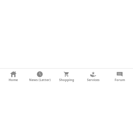
KONTAKT
Home
News (Letter)
Shopping
Services
Forum
AGB
DATENSCHUTZ
SOCIAL MEDIA
IMPRESSUM
WERBUNG