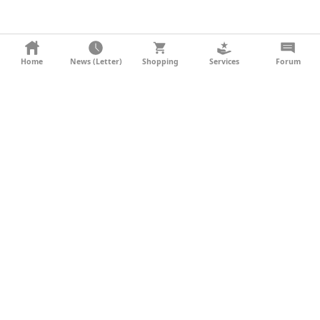
KONTAKT
Home
News (Letter)
Shopping
Services
Forum
AGB
DATENSCHUTZ
SOCIAL MEDIA
IMPRESSUM
WERBUNG
NEWSLETTER