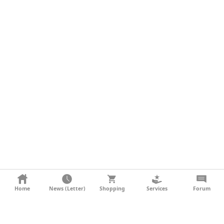
KONTAKT
Home
News (Letter)
Shopping
Services
Forum
AGB
DATENSCHUTZ
SOCIAL MEDIA