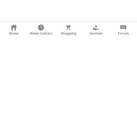
KONTAKT
Home
News (Letter)
Shopping
Services
Forum
AGB
DATENSCHUTZ
SOCIAL MEDIA
IMPRESSUM
WERBUNG
NEWSLETTER