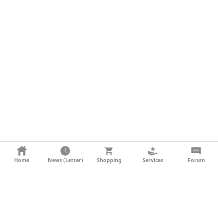
KONTAKT
Home
News (Letter)
Shopping
Services
Forum
AGB
DATENSCHUTZ
SOCIAL MEDIA
IMPRESSUM