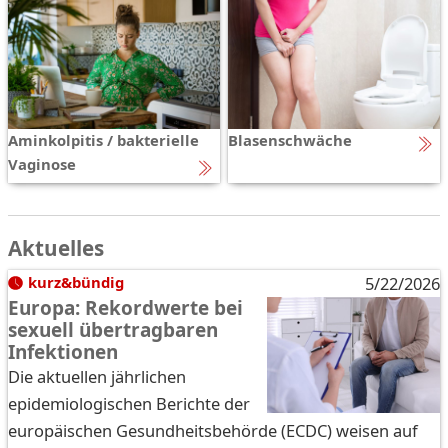
Aminkolpitis / bak­te­ri­el­le
Blasenschwäche
Va­gi­no­se
Aktuelles
kurz&bündig
5/22/2026
Europa: Rekordwerte bei
sexuell übertragbaren
Infektionen
Die aktuellen jährlichen
epidemiologischen Berichte der
europäischen Gesundheitsbehörde (ECDC) weisen auf