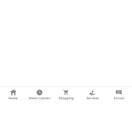
KONTAKT
Home
News (Letter)
Shopping
Services
Forum
AGB
DATENSCHUTZ
SOCIAL MEDIA
IMPRESSUM