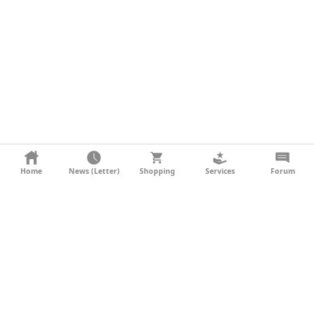
KONTAKT
Home
News (Letter)
Shopping
Services
Forum
AGB
DATENSCHUTZ
SOCIAL MEDIA
IMPRESSUM
WERBUNG
NEWSLETTER