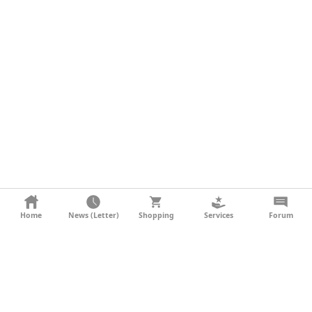
KONTAKT
Home
News (Letter)
Shopping
Services
Forum
AGB
DATENSCHUTZ
SOCIAL MEDIA
IMPRESSUM