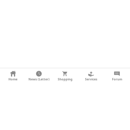
KONTAKT
Home
News (Letter)
Shopping
Services
Forum
AGB
DATENSCHUTZ
SOCIAL MEDIA
IMPRESSUM
WERBUNG