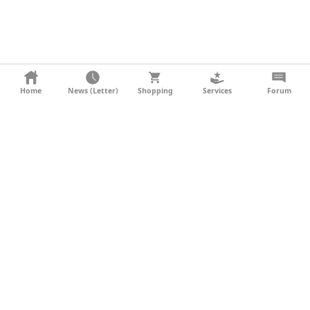
KONTAKT
Home
News (Letter)
Shopping
Services
Forum
AGB
DATENSCHUTZ
SOCIAL MEDIA
IMPRESSUM
WERBUNG
NEWSLETTER