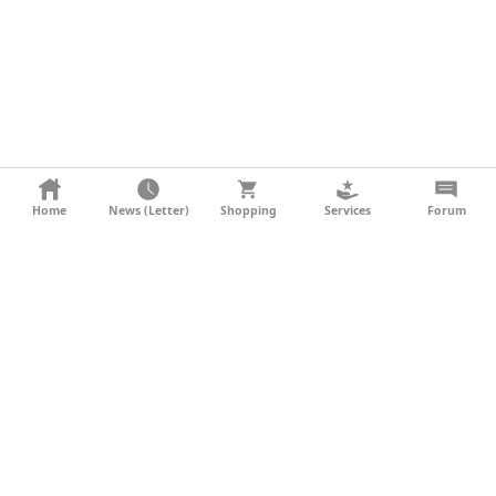
KONTAKT
Home
News (Letter)
Shopping
Services
Forum
AGB
DATENSCHUTZ
SOCIAL MEDIA
IMPRESSUM
WERBUNG
NEWSLETTER