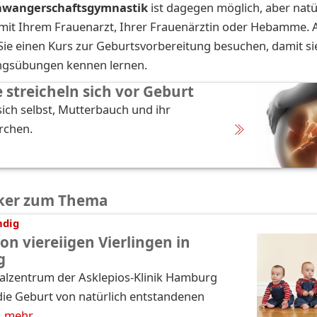
chwangerschaftsgymnastik
ist dagegen möglich, aber natür
mit Ihrem Frauenarzt, Ihrer Frauenärztin oder Hebamme. 
n Sie einen Kurs zur Geburtsvorbereitung besuchen, damit s
gsübungen kennen lernen.
e streicheln sich vor Geburt
sich selbst, Mutterbauch und ihr
rchen.
ker zum Thema
ndig
on viereiigen Vierlingen in
g
alzentrum der Asklepios-Klinik Hamburg
die Geburt von natürlich entstandenen
…
mehr