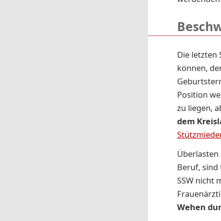
Beschw
Die letzte
können, de
Geburtsterm
Position we
zu liegen, 
dem Kreisl
Stützmiede
Überlasten 
Beruf, sind
SSW nicht m
Frauenärzti
Wehen dur