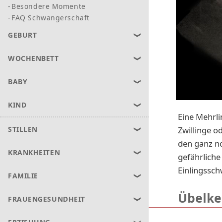
Besondere Momente
FAQ Schwangerschaft
GEBURT
WOCHENBETT
BABY
KIND
Eine Mehrli
Zwillinge o
STILLEN
den ganz n
KRANKHEITEN
gefährliche
Einlingssch
FAMILIE
Übelkei
FRAUENGESUNDHEIT