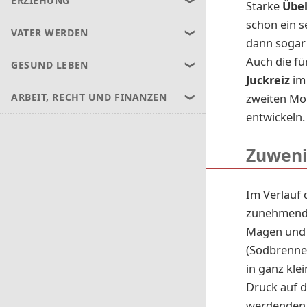
ERZIEHUNG
Starke
Übel
schon ein s
VATER WERDEN
dann sogar
Auch die fü
GESUND LEBEN
Juckreiz
im 
zweiten Mo
ARBEIT, RECHT UND FINANZEN
entwickeln.
Zuweni
Im Verlauf
zunehmende
Magen und 
(Sodbrenne
in ganz kle
Druck auf d
werdenden 