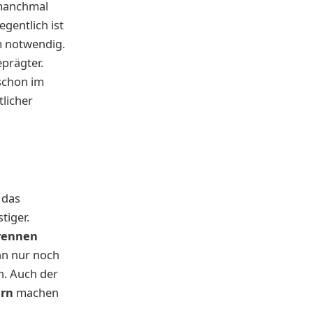
manchmal
gentlich ist
m notwendig.
eprägter.
schon im
licher
 das
tiger.
rennen
nn nur noch
n. Auch der
rn
machen