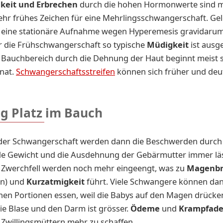
keit und Erbrechen
durch die hohen Hormonwerte sind 
ehr frühes Zeichen für eine Mehrlingsschwangerschaft. Gele
 eine stationäre Aufnahme wegen Hyperemesis gravidaru
r die Frühschwangerschaft so typische
Müdigkeit
ist ausg
Bauchbereich durch die Dehnung der Haut beginnt meist 
nat.
Schwangerschaftsstreifen
können sich früher und deut
g Platz im Bauch
 der Schwangerschaft werden dann die Beschwerden durch
 Gewicht und die Ausdehnung der Gebärmutter immer läs
Zwerchfell werden noch mehr eingeengt, was zu
Magenb
n) und
Kurzatmigkeit
führt. Viele Schwangere können da
inen Portionen essen, weil die Babys auf den Magen drücke
ie Blase und den Darm ist grösser.
Ödeme
und
Krampfade
Zwillingsmüttern mehr zu schaffen.