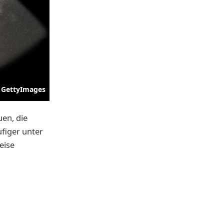
GettyImages
en, die
ufiger unter
eise