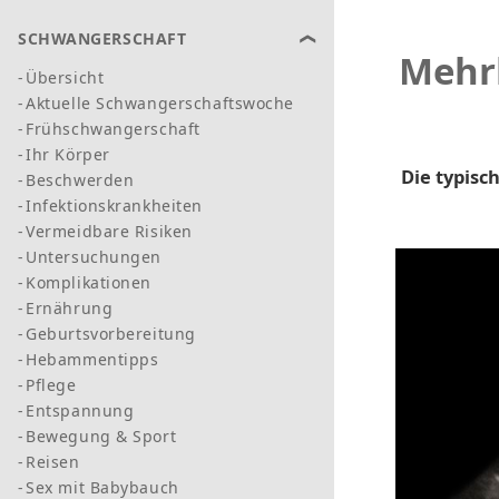
SCHWANGERSCHAFT
Mehrl
Übersicht
Aktuelle Schwangerschaftswoche
Frühschwangerschaft
Ihr Körper
Die typis
Beschwerden
Infektionskrankheiten
Vermeidbare Risiken
Untersuchungen
Komplikationen
Ernährung
Geburtsvorbereitung
Hebammentipps
Pflege
Entspannung
Bewegung & Sport
Reisen
Sex mit Babybauch