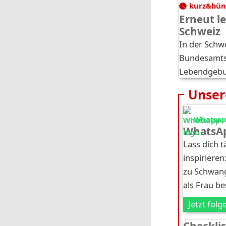
kurz&bün
Erneut l
Schweiz
In der Sch
Bundesamts 
Lebendgebur
Unser
Whatsapp
WhatsAp
Lass dich 
inspirieren
zu Schwang
als Frau b
Jetzt folg