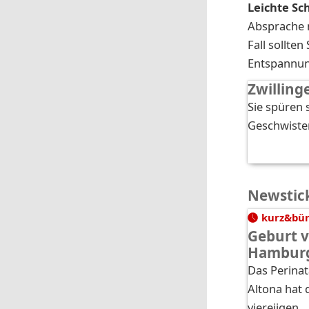
Leichte S
Absprache 
Fall sollte
Entspannun
Zwilling
Sie spüren 
Geschwiste
Newstic
kurz&bü
Geburt v
Hambur
Das Perinat
Altona hat 
viereiigen 