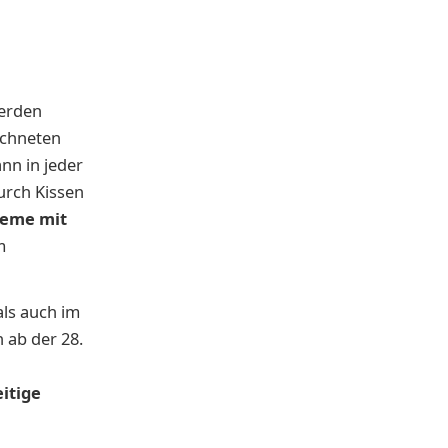
werden
echneten
nn in jeder
urch Kissen
leme mit
m
als auch im
 ab der 28.
eitige