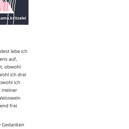
ama.kritzelei
dest lebe ich
ens auf,
t, obwohl
wohl ich drei
bwohl ich
t meiner
Weisswein
end frei
ne Gedanken