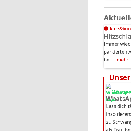
Aktuell
kurz&bün
Hitzschl
Immer wiede
parkierten 
bei …
mehr
Unser
Whatsapp
WhatsAp
Lass dich 
inspirieren
zu Schwang
als Frau b