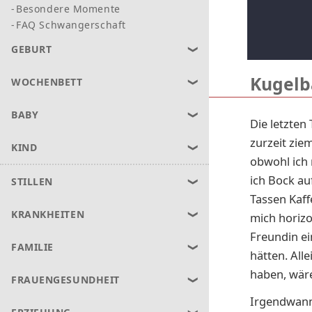
Besondere Momente
FAQ Schwangerschaft
GEBURT
Kugelb
WOCHENBETT
BABY
Die letzten
zurzeit zie
KIND
obwohl ich
ich Bock au
STILLEN
Tassen Kaff
KRANKHEITEN
mich horizo
Freundin e
FAMILIE
hätten. All
haben, wär
FRAUENGESUNDHEIT
Irgendwann