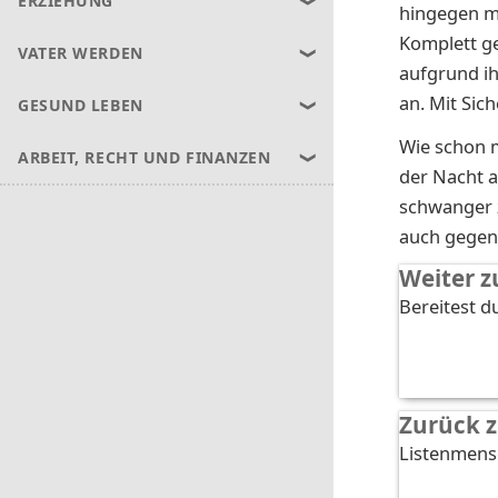
ERZIEHUNG
hingegen m
Komplett ge
VATER WERDEN
aufgrund i
an. Mit Sic
GESUND LEBEN
Wie schon m
ARBEIT, RECHT UND FINANZEN
der Nacht a
schwanger 
auch gegen 
Weiter z
Bereitest du
Zurück z
Listenmen