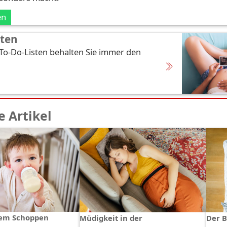
en
sten
 To-Do-Listen behalten Sie immer den
 Artikel
em Schoppen
Müdigkeit in der
Der 