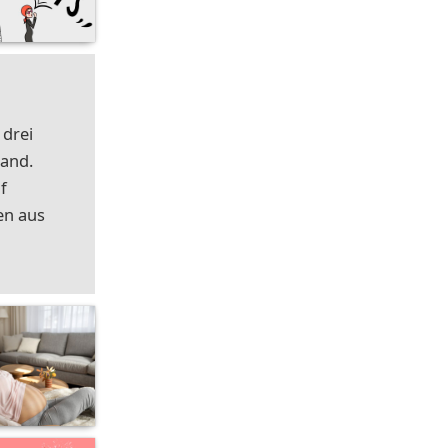
 drei
land.
f
en aus