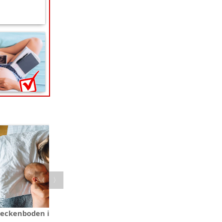
〈
〉
Beckenboden im
Geschwister: Die ersten Tage mi