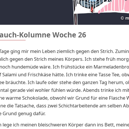
©
m
auch-Kolumne Woche 26
 Tage ging mir mein Leben ziemlich gegen den Strich. Zumin
mlich gegen den Strich meines Körpers. Ich stehe früh morg
 noch hundemüde wäre. Ich frühstücke ein Marmeladenbro
f Salami und Frischkäse hätte. Ich trinke eine Tasse Tee, ob
ee bräuchte. Ich laufe oder stehe den ganzen Tag herum, o
ntal gerade viel wohler fühlen würde. Abends trinke ich mi
ine warme Schokolade, obwohl wir Grund für eine Flasche 
eine die Tatsache, dass zwei Schichtarbeitende am selben Ab
e Grund genug dafür.
 lege ich meinen bleischweren Körper dann ins Bett, mei