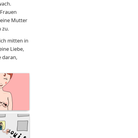
wach.
 Frauen
eine Mutter
 zu.
ch mitten in
eine Liebe,
 daran,