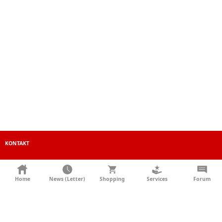
KONTAKT
AGB
Home
News (Letter)
Shopping
Services
Forum
DATENSCHUTZ
SOCIAL MEDIA
IMPRESSUM