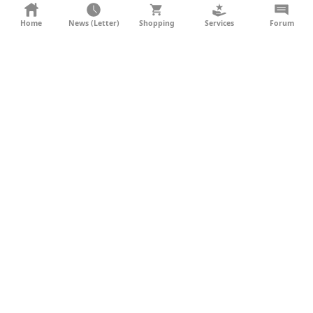
KONTAKT
Home
News (Letter)
Shopping
Services
Forum
AGB
DATENSCHUTZ
SOCIAL MEDIA
IMPRESSUM
WERBUNG
NEWSLETTER