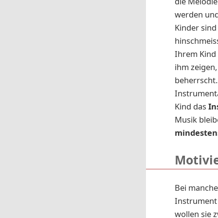
die Melodie
werden und
Kinder sind
hinschmeiss
Ihrem Kind 
ihm zeigen,
beherrscht.
Instrumenta
Kind das
In
Musik bleib
mindestens
Motivi
Bei manchen
Instrument 
wollen sie 