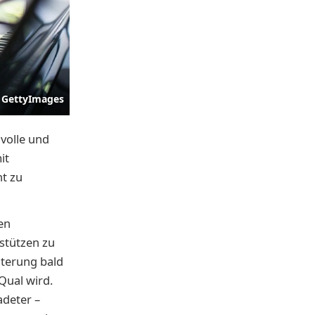
GettyImages
nvolle und
it
t zu
en
rstützen zu
sterung bald
Qual wird.
adeter –