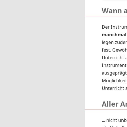
Wann a
Der Instrum
manchmal
legen zudem
fest. Gewöh
Unterricht
Instrumente
ausgeprägte
Möglichkeit
Unterricht 
Aller An
... nicht u