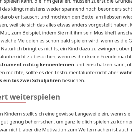
n spielen kann, die ihm gefallen, müssen zuerst die Grundl
 das klingt meistens weder spannend noch besonders sc
 darob enttäuscht und möchten den Bettel am liebsten wie
en, weil sie sich das alles etwas anders vorgestellt haben.
Mut, zum Beispiel, indem Sie mit ihm sein Musikheft ansc
 welche Melodien es schon bald spielen wird, wenn es die
 Natürlich bringt es nichts, ein Kind dazu zu zwingen, über
lunterricht zu besuchen, wenn es ihm keine Freude macht
strument richtig kennenlernen
und einschätzen kann, ob
en möchte, sollte es den Instrumentalunterricht aber
währ
 ein bis zwei Schuljahren
besuchen.
ert weiterspielen
 Kindern stellt sich eine gewisse Langeweile ein, wenn sie 
gut genug beherrschen, um ganz leidlich spielen zu könne
zwar nicht, aber die Motivation zum Weitermachen ist auch n