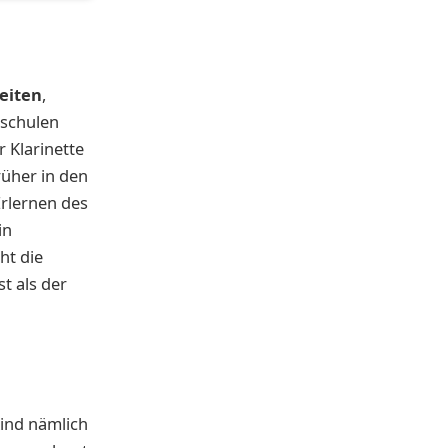
eiten
,
kschulen
 Klarinette
rüher in den
rlernen des
in
ht die
t als der
Kind nämlich