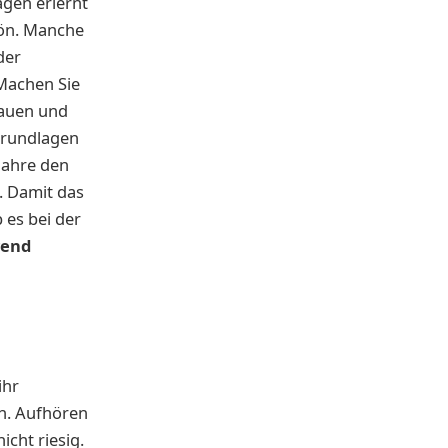
agen erlernt
hön. Manche
der
 Machen Sie
hauen und
 Grundlagen
 Jahre den
. Damit das
 es bei der
end
ihr
n. Aufhören
icht riesig.