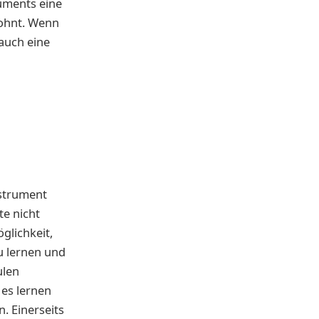
ruments eine
lohnt. Wenn
auch eine
nstrument
te nicht
glichkeit,
u lernen und
ulen
 es lernen
. Einerseits