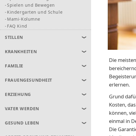
Spielen und Bewegen
Kindergarten und Schule
Mami-Kolumne
FAQ Kind
STILLEN
KRANKHEITEN
Die meisten
FAMILIE
bereichernd
Begeisteru
FRAUENGESUNDHEIT
erlernen.
ERZIEHUNG
Grund dafü
Kosten, das
VATER WERDEN
können, vie
einmal in D
GESUND LEBEN
Die Garanti