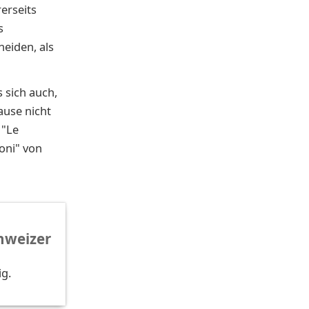
erseits
s
heiden, als
 sich auch,
ause nicht
 "Le
oni" von
hweizer
ig.