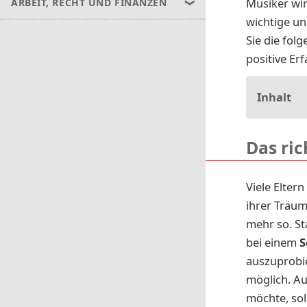
Musiker wir
ARBEIT, RECHT UND FINANZEN
wichtige un
Sie die fol
positive Er
Inhalt
Das ri
Viele Elter
ihrer Träum
mehr so. St
bei einem
S
auszuprobi
möglich. Au
möchte, sol