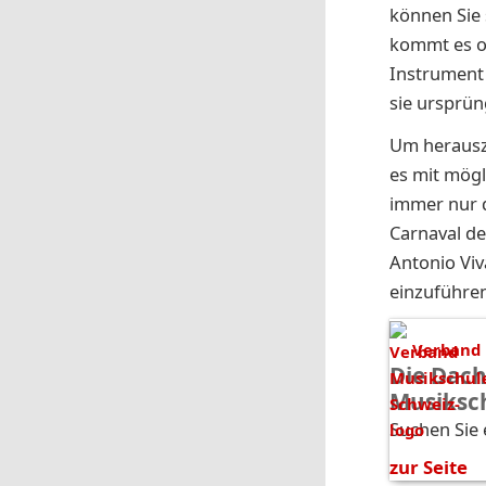
können Sie 
kommt es of
Instrument 
sie ursprün
Um herauszu
es mit mögl
immer nur d
Carnaval de
Antonio Viv
einzuführen
Verband 
Die Dach
Musiksc
Suchen Sie 
zur Seite