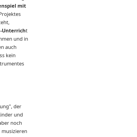
nspiel mit
Projektes
teht,
-Unterrich
t
ommen und in
en auch
ss kein
strumentes
ung", der
Kinder und
 aber noch
d musizieren