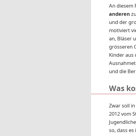
An diesem P
anderen
zu
und der gro
motiviert v
an, Bläser 
grösseren O
Kinder aus 
Ausnahmeta
und die Be
Was ko
Zwar soll i
2012 vom S
Jugendliche
so, dass es