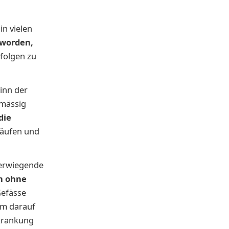
in vielen
eworden,
folgen zu
inn der
lmässig
die
läufen und
werwiegende
n ohne
Gefässe
em darauf
rkrankung