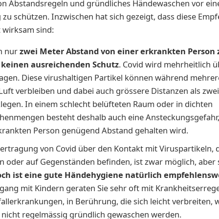
von Abstandsregeln und gründliches Händewaschen vor ein
zu schützen. Inzwischen hat sich gezeigt, dass diese Emp
 wirksam sind:
h nur
zwei Meter Abstand von einer erkrankten Person 
t keinen ausreichenden Schutz
. Covid wird mehrheitlich 
agen. Diese virushaltigen Partikel können während mehre
 Luft verbleiben und dabei auch grössere Distanzen als zwe
legen. In einem schlecht belüfteten Raum oder in dichten
enmengen besteht deshalb auch eine Ansteckungsgefahr
krankten Person genügend Abstand gehalten wird.
ertragung von Covid über den Kontakt mit Viruspartikeln, d
 oder auf Gegenständen befinden, ist zwar möglich, aber s
ch ist eine gute Händehygiene natürlich empfehlensw
ang mit Kindern geraten Sie sehr oft mit Krankheitserreger
allerkrankungen, in Berührung, die sich leicht verbreiten, 
nicht regelmässig gründlich gewaschen werden.