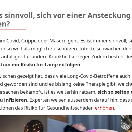
 sinnvoll, sich vor einer Ansteckung
en?
m Covid, Grippe oder Masern geht: Es ist immer sinnvoll, si
ion so weit als möglich zu schützen. Infekte schwächen de
anfälliger für andere Krankheitserreger. Zudem besteht
be
tion ein Risiko für Langzeitfolgen
.
wischen gezeigt hat, dass viele Long-Covid-Betroffene auch
d geworden sind und es bislang keine Therapie gibt, welch
rsachen bekämpft, ist es weiterhin ratsam,
sich so selten
u infizieren
. Experten weisen ausserdem darauf hin, dass
tionen das Risiko für Gesundheitsschäden
erhöhen
.