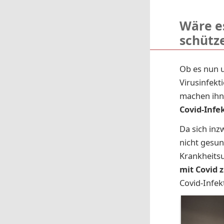
Wäre es
schütz
Ob es nun u
Virusinfekt
machen ihn 
Covid-Infek
Da sich inz
nicht gesun
Krankheitsu
mit Covid z
Covid-Infek