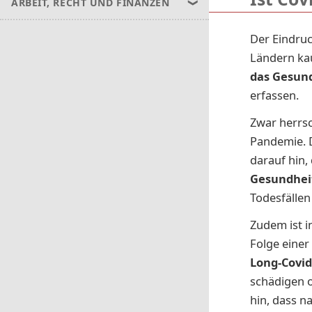
ARBEIT, RECHT UND FINANZEN
Der Eindruc
Ländern kau
das Gesund
erfassen.
Zwar herrsc
Pandemie. 
darauf hin,
Gesundhei
Todesfälle
Zudem ist i
Folge einer
Long-Covi
schädigen 
hin, dass n