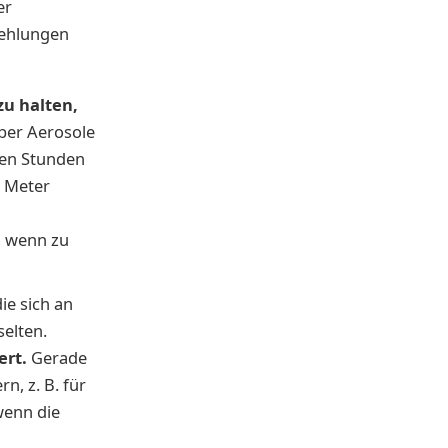
er
fehlungen
zu halten,
über Aerosole
ren Stunden
i Meter
, wenn zu
ie sich an
elten.
ert.
Gerade
n, z. B. für
wenn die