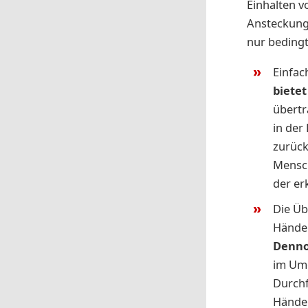
Einhalten 
Ansteckung 
nur bedingt
Einfac
biete
übertr
in der
zurück
Mensch
der er
Die Üb
Händen
Denno
im Umg
Durchf
Hände 