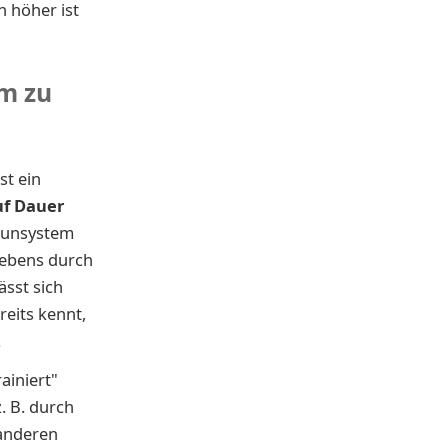
n höher ist
em zu
st ein
uf Dauer
munsystem
 Lebens durch
sst sich
reits kennt,
.
ainiert"
. B. durch
 anderen