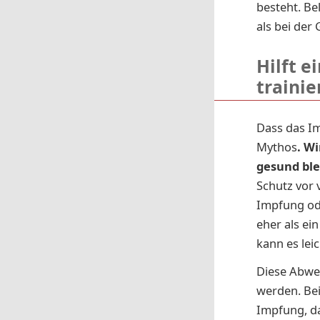
besteht. Be
als bei der
Hilft 
trainie
Dass das Im
Mythos
. W
gesund ble
Schutz vor 
Impfung od
eher als ei
kann es lei
Diese Abweh
werden. Bei
Impfung, da