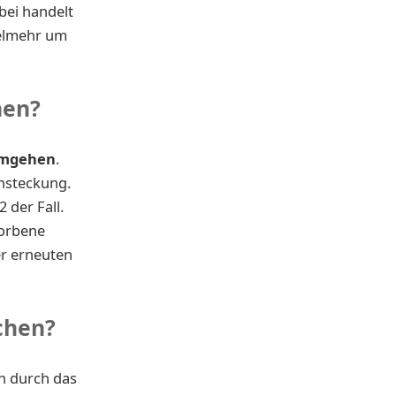
bei handelt
ielmehr um
men?
umgehen
.
nsteckung.
 der Fall.
worbene
er erneuten
chen?
h durch das