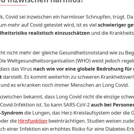
k, Covid sei inzwischen ein harmloser Schnupfen, trügt. Da 
m mehr auf Covid getestet wird, ist es viel
schwieriger g
heitsrisiko realistisch
einzuschätzen
und die Krankheits
ht nicht mehr der gleiche Gesundheitsnotstand wie zu Beg
Die Weltgesundheitsorganisation (WHO) weist jedoch rege
 dass das Virus
nach wie vor eine globale
Bedrohung für 
t
darstellt. Es kommt weiterhin zu schweren Krankheitsver
n und es erkranken noch immer Menschen an Long Covid.
nzwischen bekannt, dass Long Covid nicht die einzige sch
 Covid-Infektion ist. So kann SARS-CoV-2
auch bei Persone
d-Syndrom
die Lungen, das Herz-Kreislaufsystem oder die 
oder die
Hirnfunktion
beeinträchtigen. Studien weisen zud
ach einer Infektion ein erhöhtes Risiko für eine Diabetes-E