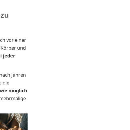
 zu
ch vor einer
n Körper und
i jeder
 nach Jahren
e die
 wie möglich
 mehrmalige