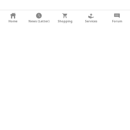
KONTAKT
Home
News (Letter)
Shopping
Services
Forum
AGB
DATENSCHUTZ
SOCIAL MEDIA
IMPRESSUM
WERBUNG
NEWSLETTER