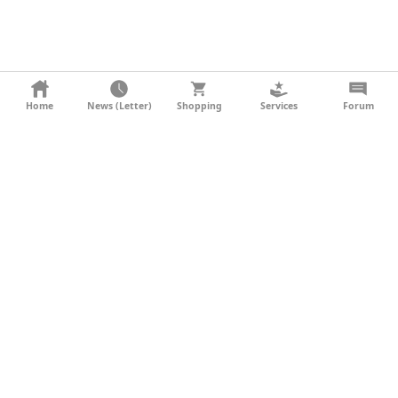
KONTAKT
Home
News (Letter)
Shopping
Services
Forum
AGB
DATENSCHUTZ
SOCIAL MEDIA
IMPRESSUM
WERBUNG
NEWSLETTER