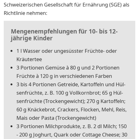
Schweizerischen Gesellschaft für Ernährung (SGE) als
Richtlinie nehmen:
Mengenempfehlungen für 10- bis 12-
jährige Kinder
1 l Was­ser oder un­ge­süss­ter Früch­te- oder
Kräu­ter­tee
3 Por­tio­nen Ge­mü­se à 80 g und 2 Por­tio­nen
Früch­te à 120 g in verschiedenen Farben
3 bis 4 Por­tio­nen Ge­trei­de, Kar­tof­feln und Hül­
sen­früch­te, z. B. 100 g Voll­korn­brot; 65 g Hül­
sen­früch­te (Tro­cken­ge­wicht); 270 g Kar­tof­feln;
60 g Knä­cke­brot, Cra­ckers, Flo­cken, Mehl, Reis,
Mais oder Pas­ta (Trockengewicht)
3 Por­tio­nen Milch­pro­duk­te, z. B. 2 dl Milch; 150
- 200 g Jo­ghurt, Quark oder Cot­ta­ge Chee­se; 30