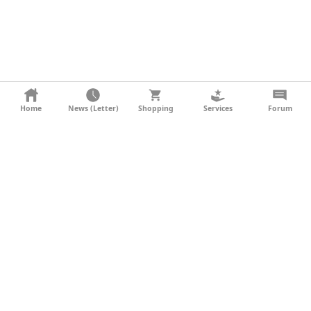
KONTAKT
Home
News (Letter)
Shopping
Services
Forum
AGB
DATENSCHUTZ
SOCIAL MEDIA
IMPRESSUM
WERBUNG
NEWSLETTER