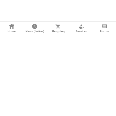
KONTAKT
Home
News (Letter)
Shopping
Services
Forum
AGB
DATENSCHUTZ
SOCIAL MEDIA
IMPRESSUM
WERBUNG
NEWSLETTER