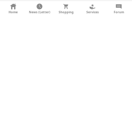
KONTAKT
Home
News (Letter)
Shopping
Services
Forum
AGB
DATENSCHUTZ
SOCIAL MEDIA
IMPRESSUM
WERBUNG
NEWSLETTER