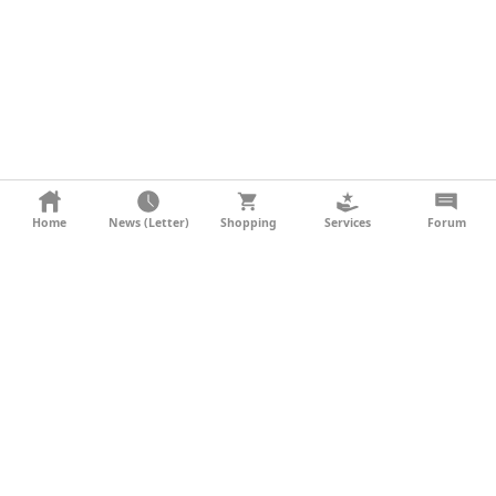
KONTAKT
Home
News (Letter)
Shopping
Services
Forum
AGB
DATENSCHUTZ
SOCIAL MEDIA
IMPRESSUM
WERBUNG
NEWSLETTER