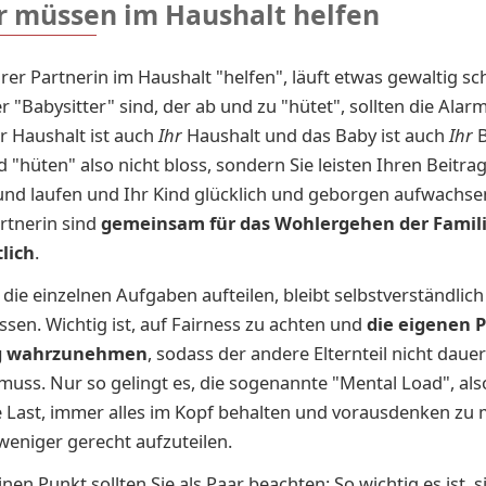
 müssen im Haushalt helfen
rer Partnerin im Haushalt "helfen", läuft etwas gewaltig sc
r "Babysitter" sind, der ab und zu "hütet", sollten die Ala
er Haushalt ist auch
Ihr
Haushalt und das Baby ist auch
Ihr
B
d "hüten" also nicht bloss, sondern Sie leisten Ihren Beitra
und laufen und Ihr Kind glücklich und geborgen aufwachsen
rtnerin sind
gemeinsam für das Wohlergehen der Famil
lich
.
h die einzelnen Aufgaben aufteilen, bleibt selbstverständlich
ssen. Wichtig ist, auf Fairness zu achten und
die eigenen P
ig wahrzunehmen
, sodass der andere Elternteil nicht daue
uss. Nur so gelingt es, die sogenannte "Mental Load", als
 Last, immer alles im Kopf behalten und vorausdenken zu
eniger gerecht aufzuteilen.
en Punkt sollten Sie als Paar beachten: So wichtig es ist, s