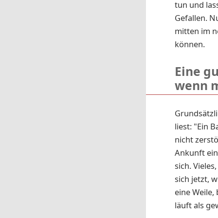
tun und las
Gefallen. N
mitten im n
können.
Eine gu
wenn m
Grundsätzl
liest: "Ein
nicht zerst
Ankunft ei
sich. Vieles
sich jetzt,
eine Weile,
läuft als g