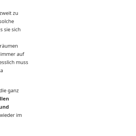
 zweit zu
 solche
 sie sich
 Träumen
t immer auf
esslich muss
ta
 die ganz
llen
 und
 wieder im