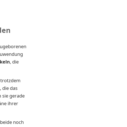
den
Neugeborenen
l Zuwendung
ckeln
, die
 trotzdem
, die das
n sie gerade
äne ihrer
 beide noch