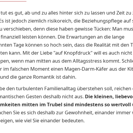
ut es gut, ab und zu alles hinter sich zu lassen und Zeit zu
Es ist jedoch ziemlich risikoreich, die Beziehungspflege auf
u verschieben, denn diese haben gewisse Tücken: Man muss
d finanziell leisten können. Die Erwartungen an die lange
nten Tage können so hoch sein, dass die Realität mit den
lten kann. Mit der Liebe "auf Knopfdruck" will es auch nich
pen, wenn man mitten aus dem Alltagsstress kommt. Schli
ur im falschen Moment einen Magen-Darm-Käfer aus der Ki
und die ganze Romantik ist dahin.
iebe den turbulenten Familienalltag überstehen soll, reichen
mantischen Gesten deshalb nicht aus.
Die kleinen, liebevo
keiten mitten im Trubel sind mindestens so wertvoll
achen Sie es sich deshalb zur Gewohnheit, einander immer
zeigen, wie viel Sie einander bedeuten.