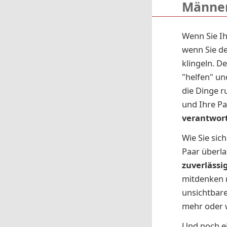
Männer
Wenn Sie Ih
wenn Sie de
klingeln. D
"helfen" un
die Dinge r
und Ihre Pa
verantwort
Wie Sie sic
Paar überla
zuverläss
mitdenken m
unsichtbare
mehr oder w
Und noch ein