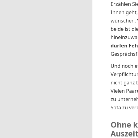
Erzählen Si
Ihnen geht,
wünschen. V
beide ist di
hineinzuwac
dürfen
Feh
Gesprächsfa
Und noch et
Verpflichtu
nicht ganz 
Vielen Paare
zu unterne
Sofa zu ver
Ohne k
Auszei