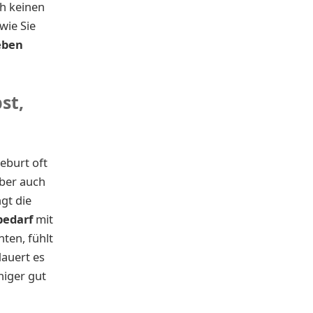
ch keinen
wie Sie
eben
st,
eburt oft
aber auch
gt die
bedarf
mit
nten, fühlt
dauert es
niger gut