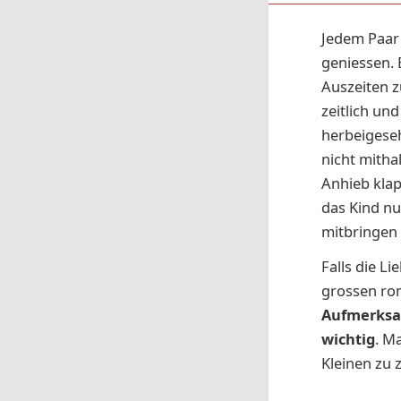
Jedem Paar t
geniessen. 
Auszeiten z
zeitlich un
herbeigeseh
nicht mitha
Anhieb klap
das Kind n
mitbringen 
Falls die L
grossen ro
Aufmerksam
wichtig
. M
Kleinen zu 