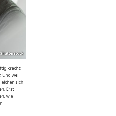
Shutterstock
tig kracht:
. Und weil
leichen sich
n. Erst
en, wie
en