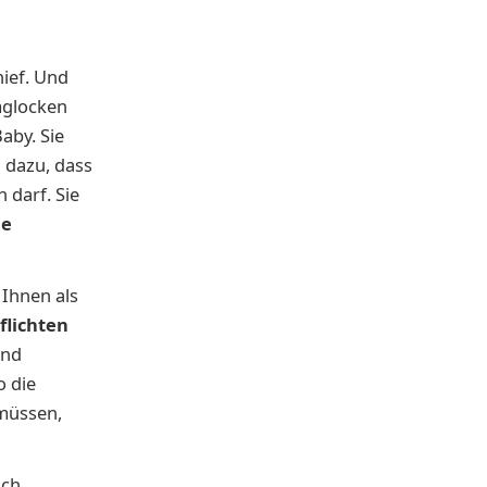
hief. Und
rmglocken
aby. Sie
g dazu, dass
 darf. Sie
ie
 Ihnen als
flichten
rnd
o die
 müssen,
ich