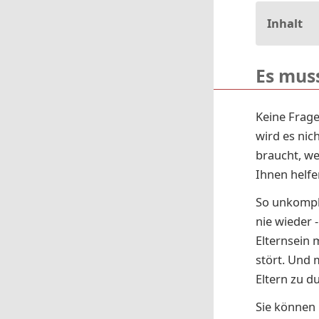
Inhalt
Es mus
Keine Frag
wird es nic
braucht, we
Ihnen helfe
So unkompl
nie wieder 
Elternsein m
stört. Und 
Eltern zu d
Sie können 