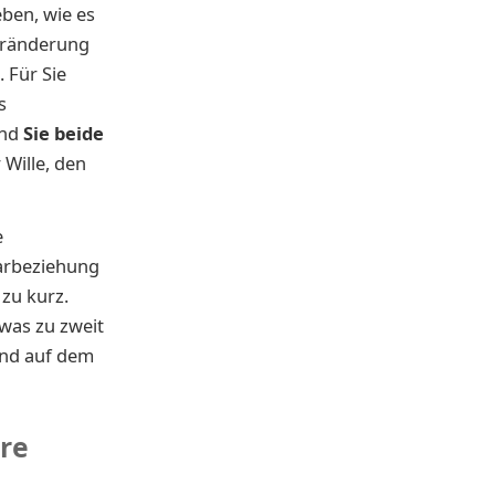
eben, wie es
Veränderung
 Für Sie
s
und
Sie beide
 Wille, den
e
aarbeziehung
zu kurz.
was zu zweit
end auf dem
re