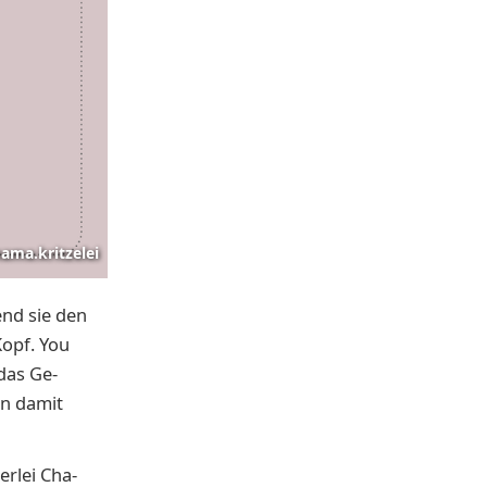
ama.kritzelei
end sie den
Kopf. You
 das Ge­
en damit
erlei Cha­