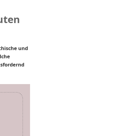
uten
ethische und
lche
usfordernd