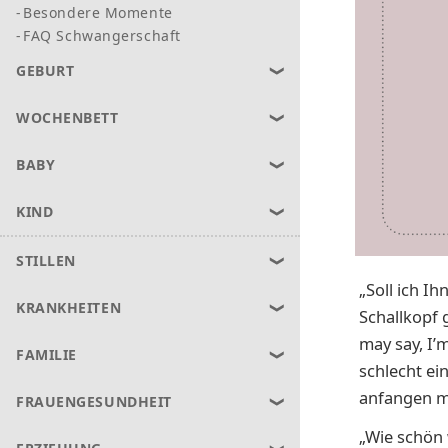
Besondere Momente
FAQ Schwangerschaft
GEBURT
WOCHENBETT
BABY
KIND
STILLEN
„Soll ich I
KRANKHEITEN
Schallkopf 
may say, I’m
FAMILIE
schlecht ein
anfangen m
FRAUENGESUNDHEIT
„Wie schön 