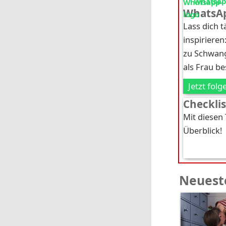
Whatsapp
WhatsAp
Lass dich 
inspirieren
zu Schwang
als Frau b
Jetzt folg
Checkli
Mit diesen
Überblick!
Neueste