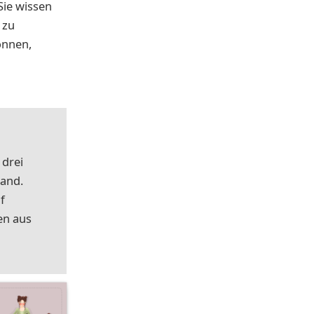
Sie wissen
 zu
önnen,
 drei
land.
f
en aus