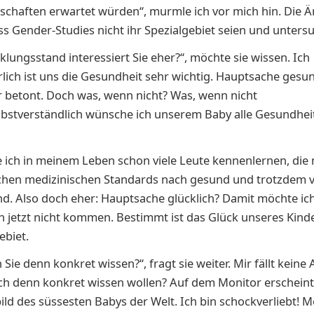
en­schaf­ten erwartet würden“, murmle ich vor mich hin. Die Ä
ss Gender-Studies nicht ihr Spezialgebiet seien und untersu
klungsstand interessiert Sie eher?“, möchte sie wissen. Ich
rlich ist uns die Gesundheit sehr wichtig. Hauptsache gesu
 betont. Doch was, wenn nicht? Was, wenn nicht
stverständlich wün­sche ich un­se­rem Baby alle Ge­sund­heit
 ich in mei­nem Le­ben schon vie­le Leu­te ken­nen­ler­nen, die
hen medizinischen Standards nach ge­sund und trotz­dem v
ind. Also doch eher: Haupt­sa­che glück­lich? Damit möchte i
 jetzt nicht kommen. Bestimmt ist das Glück unseres Kind
ebiet.
Sie denn konkret wissen?“, fragt sie weiter. Mir fällt keine 
ich denn konkret wissen wollen? Auf dem Monitor erscheint
bild des süssesten Babys der Welt. Ich bin schockverliebt! M