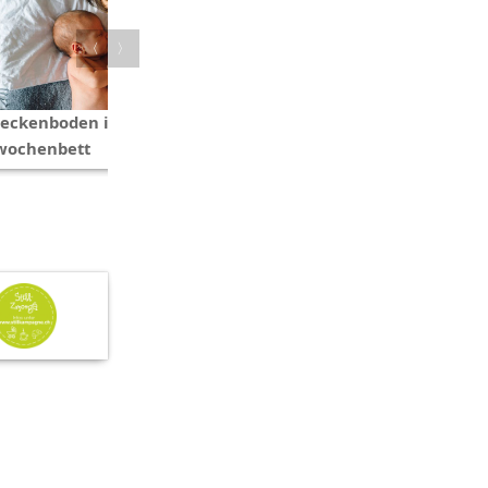
〈
〉
Beckenboden im
Geschwister: Die ersten Tage mi
wochenbett
zwei oder mehr Kindern