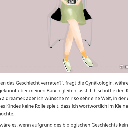
©
m
hnen das Geschlecht verraten?“, fragt die Gynäkologin, währ
gekonnt über meinen Bauch gleiten lässt. Ich schüttle den 
 a drea­mer, aber ich wün­sche mir so sehr eine Welt, in der
es Kindes kei­ne Rol­le spielt, dass ich wortwörtlich im Klein
öchte.
wäre es, wenn auf­grund des biologischen Geschlechts kei­n