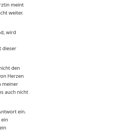
rztin meint
cht weiter.
nd, wird
 die­ser
 nicht den
on Her­zen
ch meiner
es auch nicht
Antwort ein.
 ein
ein