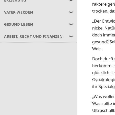
ERZIEHUNG
rak­ter­ei­g
trocken, da
VATER WERDEN
„Der Entwic
GESUND LEBEN
nicke. Natü
doch immer
ARBEIT, RECHT UND FINANZEN
gesund? Selb
Welt.
Doch durf­te
herkömmlic
glück­lich s
Gynäkologin
ihr Spezialg
„Was wollen 
Was sollte 
Ultraschall