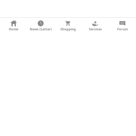
KONTAKT
Home
News (Letter)
Shopping
Services
Forum
AGB
DATENSCHUTZ
SOCIAL MEDIA
IMPRESSUM
WERBUNG
NEWSLETTER