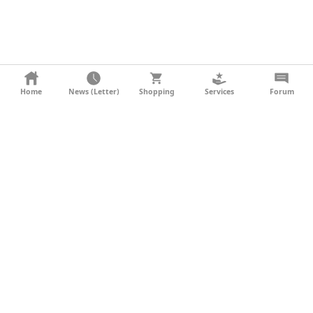
KONTAKT
Home
News (Letter)
Shopping
Services
Forum
AGB
DATENSCHUTZ
SOCIAL MEDIA
IMPRESSUM
WERBUNG
NEWSLETTER