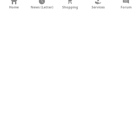
KONTAKT
Home
News (Letter)
Shopping
Services
Forum
AGB
DATENSCHUTZ
SOCIAL MEDIA
IMPRESSUM
WERBUNG
NEWSLETTER