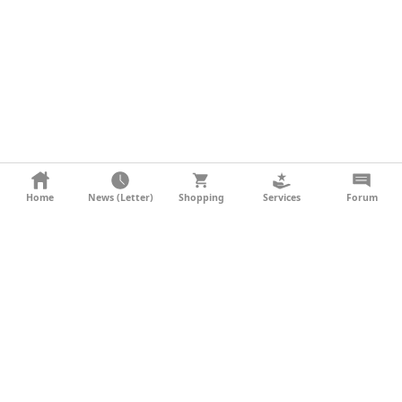
KONTAKT
Home
News (Letter)
Shopping
Services
Forum
AGB
DATENSCHUTZ
SOCIAL MEDIA
IMPRESSUM
WERBUNG
NEWSLETTER