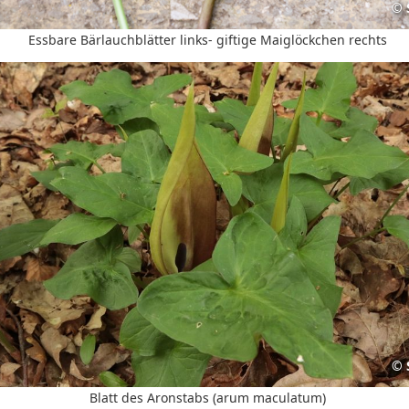
©
Essbare Bärlauchblätter links- giftige Maiglöckchen rechts
©
Blatt des Aronstabs (arum maculatum)