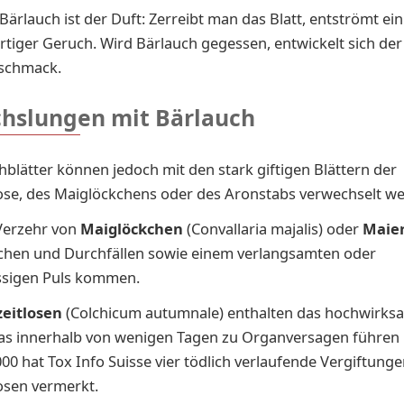
 Bärlauch ist der Duft: Zerreibt man das Blatt, entströmt ein
tiger Geruch. Wird Bärlauch gegessen, entwickelt sich der
schmack.
hslungen mit Bärlauch
hblätter können jedoch mit den stark giftigen Blättern der
ose, des Maiglöckchens oder des Aronstabs verwechselt w
erzehr von
Maiglöckchen
(Convallaria majalis) oder
Maier
chen und Durchfällen sowie einem verlangsamten oder
sigen Puls kommen.
zeitlosen
(Colchicum autumnale) enthalten das hochwirksam
das innerhalb von wenigen Tagen zu Organversagen führen 
00 hat Tox Info Suisse vier tödlich verlaufende Vergiftunge
osen vermerkt.