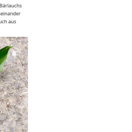
 Bärlauchs
neinander
uch aus