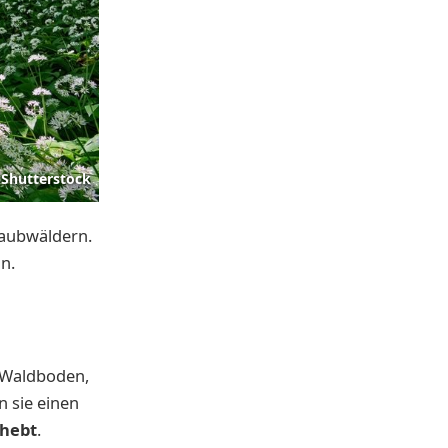
Shutterstock
Laubwäldern.
n.
m Waldboden,
 sie einen
bhebt
.