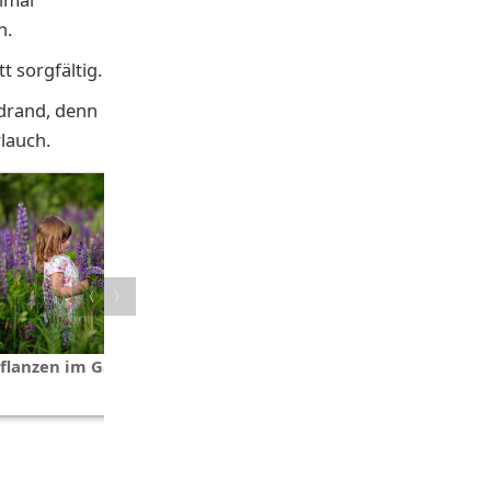
n.
t sorgfältig.
drand, denn
lauch.
〈
〉
pflanzen im Garten