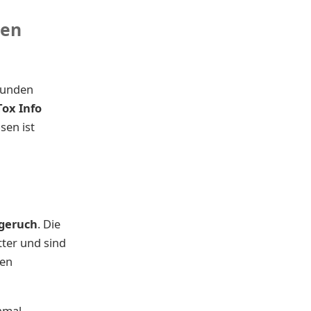
hen
tunden
Tox Info
sen ist
geruch
. Die
tter und sind
nen
nmal