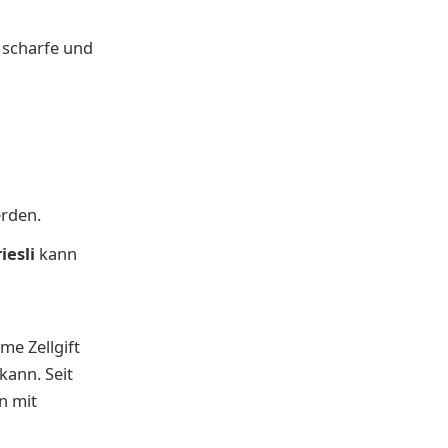
 scharfe und
erden.
iesli
kann
e Zellgift
kann. Seit
n mit