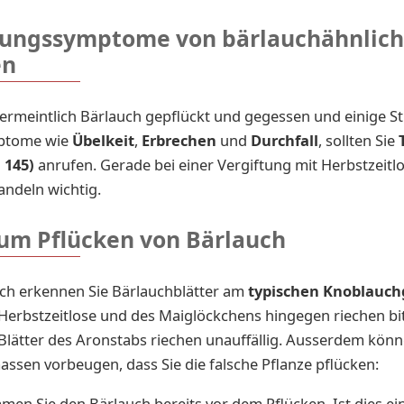
tungssymptome von bärlauchähnlic
en
ermeintlich Bärlauch gepflückt und gegessen und einige S
ptome wie
Übelkeit
,
Erbrechen
und
Durchfall
, sollten Sie
. 145)
anrufen. Gerade bei einer Vergiftung mit Herbstzeitlo
andeln wichtig.
zum Pflücken von Bärlauch
ch erkennen Sie Bärlauchblätter am
typischen Knoblauch
 Herbstzeitlose und des Maiglöckchens hingegen riechen bi
e Blätter des Aronstabs riechen unauffällig. Ausserdem kön
ssen vorbeugen, dass Sie die falsche Pflanze pflücken:
men Sie den Bärlauch bereits vor dem Pflücken. Ist dies ei