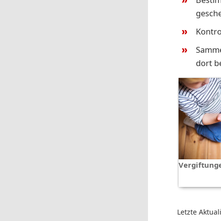
gesche
Kontro
Sammel
dort b
Vergiftung
Letzte Aktual