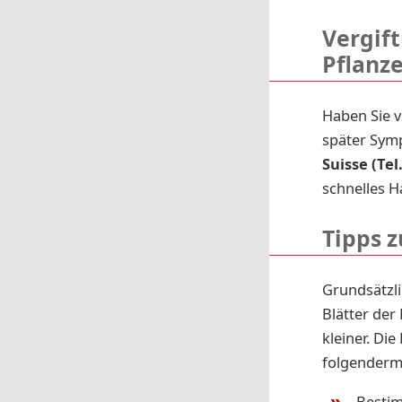
Vergif
Pflanz
Haben Sie v
später Sym
Suisse (Tel
schnelles H
Tipps 
Grundsätzli
Blätter der
kleiner. Di
folgenderma
Bestim