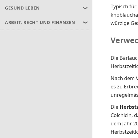
Typisch für
GESUND LEBEN
knoblauchar
würzige Ge
ARBEIT, RECHT UND FINANZEN
Verwec
Die Bärlauc
Herbstzeitl
Nach dem V
es zu
Erbre
unregelmäs
Die
Herbst
Colchicin, 
dem Jahr 20
Herbstzeitl