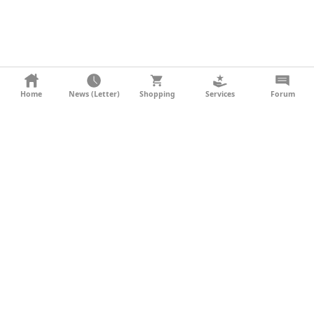
KONTAKT
Home
News (Letter)
Shopping
Services
Forum
AGB
DATENSCHUTZ
SOCIAL MEDIA
IMPRESSUM
WERBUNG
NEWSLETTER