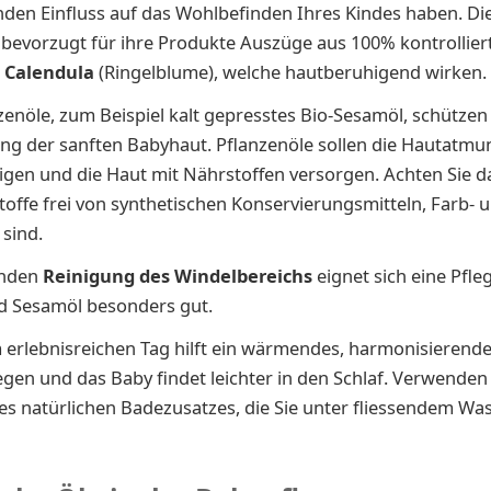
den Einfluss auf das Wohlbefinden Ihres Kindes haben. Die
bevorzugt für ihre Produkte Auszüge aus 100% kontrolliert
r
Calendula
(Ringelblume), welche hautberuhigend wirken.
zenöle, zum Beispiel kalt gepresstes Bio-Sesamöl, schützen
g der sanften Babyhaut. Pflanzenöle sollen die Hautatmu
igen und die Haut mit Nährstoffen versorgen. Achten Sie d
stoffe frei von synthetischen Konservierungsmitteln, Farb- 
 sind.
enden
Reinigung des Windelbereichs
eignet sich eine Pfle
d Sesamöl besonders gut.
erlebnisreichen Tag hilft ein wärmendes, harmonisierend
egen und das Baby findet leichter in den Schlaf. Verwenden 
des natürlichen Badezusatzes, die Sie unter fliessendem Wa