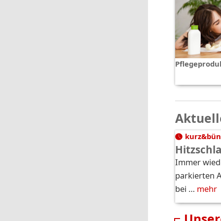
Pflegeprodu
Aktuell
kurz&bün
Hitzschl
Immer wiede
parkierten 
bei …
mehr
Unser