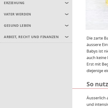
ERZIEHUNG
VATER WERDEN
GESUND LEBEN
ARBEIT, RECHT UND FINANZEN
Die zarte B
äussere Ein
Babys ist n
auch keine H
Erst mit Be
diejenige e
So nut
Äusserlich 
und intens