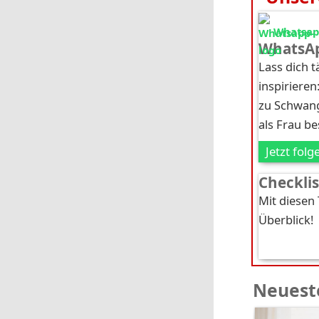
Whatsapp
WhatsAp
Lass dich 
inspirieren
zu Schwang
als Frau b
Jetzt folg
Checkli
Mit diesen
Überblick!
Neueste