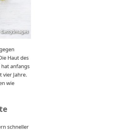
GettyImages
 gegen
Die Haut des
e hat anfangs
 vier Jahre.
en wie
te
rn schneller