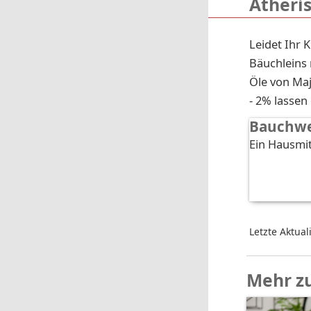
Ätheri
Leidet Ihr 
Bäuchleins
Öle von Maj
- 2% lasse
Bauchwe
Ein Hausmi
Letzte Aktual
Mehr z