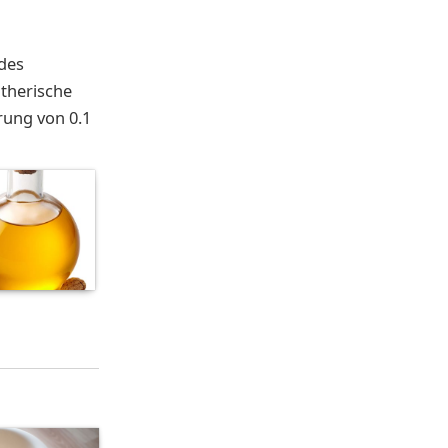
 des
therische
rung von 0.1