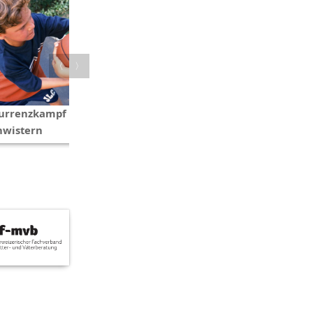
〈
〉
urrenzkampf unter
Wann mit dem Schoppen
hwistern
stoppen?