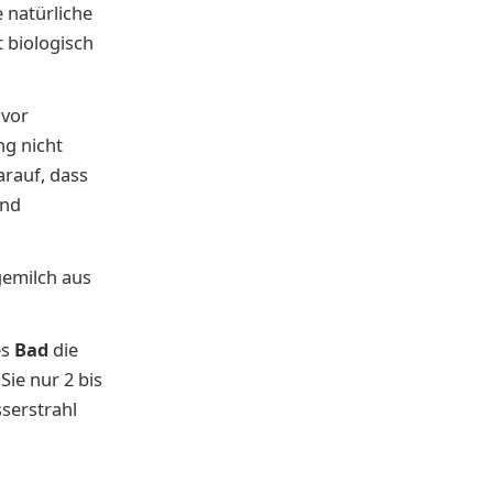
 natürliche
 biologisch
 vor
ng nicht
arauf, dass
und
gemilch aus
es
Bad
die
Sie nur 2 bis
sserstrahl