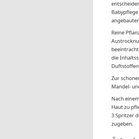
entscheiden
Babypflege 
angebaute
Reine Pflan
Austrocknun
beeinträcht
die Inhalts
Duftstoffen
Zur schon
Mandel- un
Nach einem 
Haut zu pfl
3 Spritzer 
zugeben.