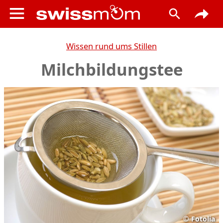
Wissen rund ums Stillen
Milchbildungstee
©
Fotolia