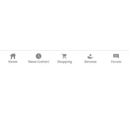
KONTAKT
Home
News (Letter)
Shopping
Services
Forum
AGB
DATENSCHUTZ
SOCIAL MEDIA
IMPRESSUM
WERBUNG
NEWSLETTER