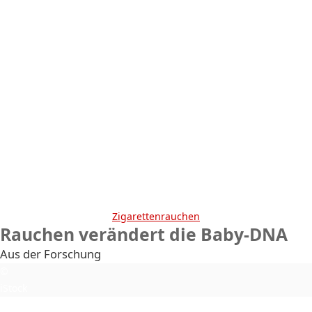
KONTAKT
AGB
DATENSCHUTZ
SOCIAL MEDIA
IMPRESSUM
WERBUNG
NEWSLETTER
Zigarettenrauchen
Rauchen verändert die Baby-DNA
Aus der Forschung
©
iStock